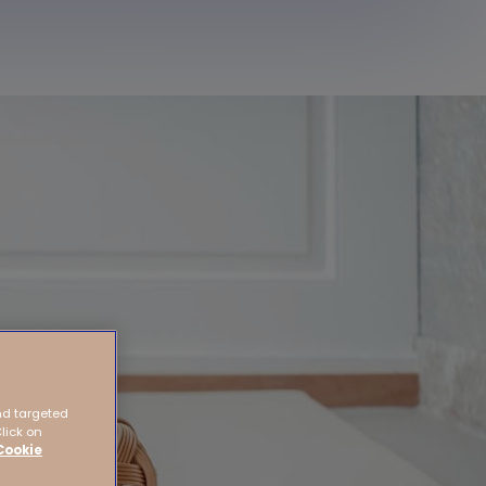
nd targeted
Click on
Cookie