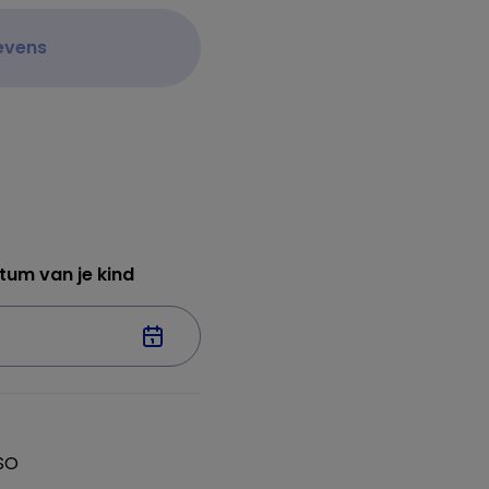
evens
um van je kind
SO