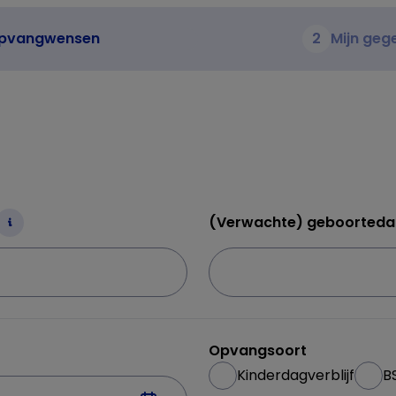
pvangwensen
2
Mijn geg
(Verwachte) geboortedat
Opvangsoort
Kinderdagverblijf
B