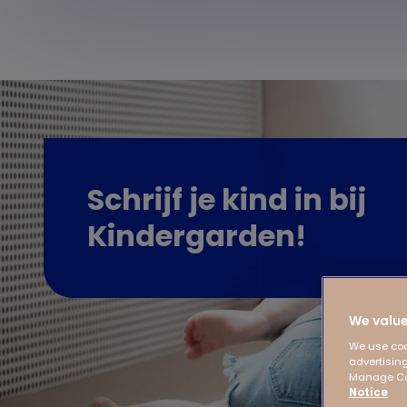
Schrijf je kind in bij
Kindergarden!
We value
We use coo
advertising
Manage Coo
Notice