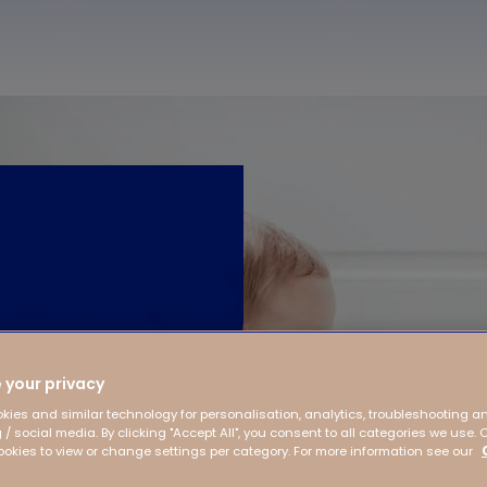
 your privacy
kies and similar technology for personalisation, analytics, troubleshooting a
 / social media. By clicking "Accept All", you consent to all categories we use. 
kies to view or change settings per category. For more information see our