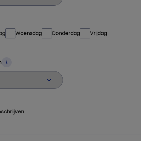
ag
Woensdag
Donderdag
Vrijdag
n
nschrijven