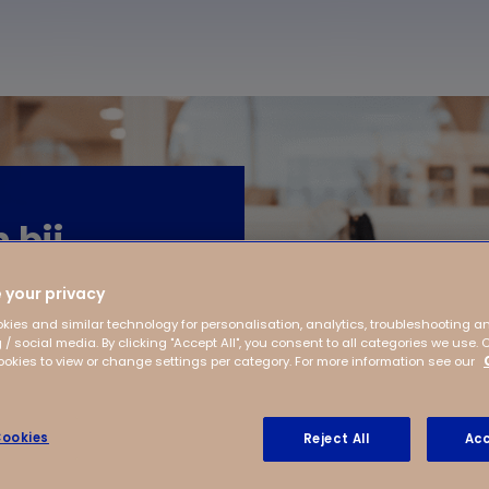
 bij
 your privacy
kies and similar technology for personalisation, analytics, troubleshooting a
 / social media. By clicking "Accept All", you consent to all categories we use. 
kies to view or change settings per category. For more information see our
ookies
Reject All
Acc