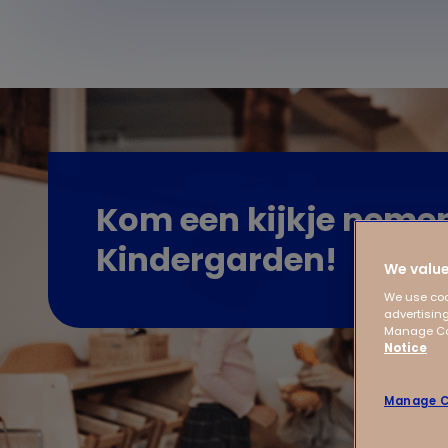
Kom een kijkje nemen
Kindergarden!
We value
We use coo
advertising
Manage Coo
Notice
Manage C