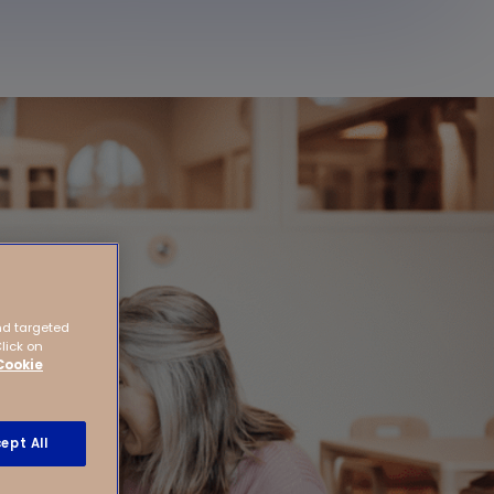
nd targeted
Click on
Cookie
ept All