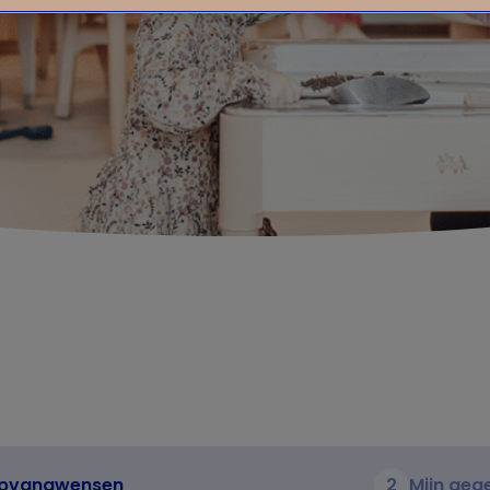
pvangwensen
2
Mijn geg