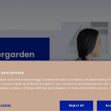
ergarden
 your privacy
kies and similar technology for personalisation, analytics, troubleshooting a
 / social media. By clicking "Accept All", you consent to all categories we use. 
Kindergarden inloggen
kies to view or change settings per category. For more information see our
ookies
Reject All
Acc