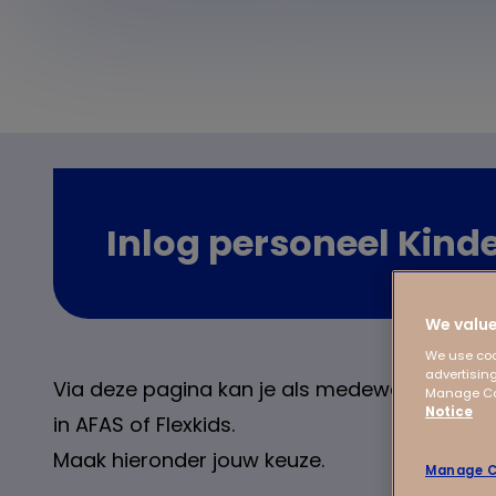
Inlog personeel Kind
We value
We use coo
advertising
Via deze pagina kan je als medewerker van 
Manage Coo
Notice
in AFAS of Flexkids.
Maak hieronder jouw keuze.
Manage C