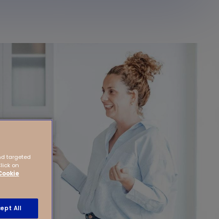
nd targeted
Click on
Cookie
ept All