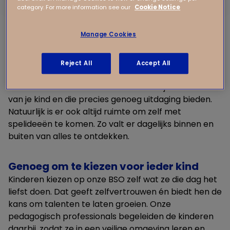
Kinderen leren het meest door dingen zelf te
category. For more information see our
Cookie Notice
ervaren. Daarom ontdekken ze op onze BSO continu
nieuwe dingen. Knutselen, bouwen, toneelspelen of
Manage Cookies
spannende speurtocht in de buitenlucht? Het kan
allemaal.
We moedigen kinderen aan om hun creativiteit de
Reject All
Accept All
vrije loop te laten. Onze pedagogisch professionals
bedenken activiteiten die aansluiten bij de interesses
van je kind en die precies genoeg uitdaging bieden.
Natuurlijk is er ook altijd ruimte om zelf met
spelideeën te komen. Zo valt er dagelijks binnen en
buiten van alles te ontdekken.
Genoeg om te kiezen voor ieder kind
Kinderen kiezen op onze BSO zelf wat ze die dag het
liefst doen. Dat geeft zelfvertrouwen én biedt hen de
kans om talenten te laten groeien. Onze
pedagogisch professionals begeleiden de kinderen
daarbij, zodat ze in een veilige omgeving leren en