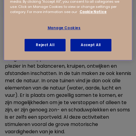
Rennen, klimmen, springen
media. By clicking "Accept All", you consent to all categories we
Kinderen ervaren buiten meer vrijheid, bewegen
use. Click on Manage Cookies to view or change settings per
category. For more information see our
Cookie Notice
meer en voelen zich zelfstandiger. Ze spelen buiten
vooral met andere kinderen, maken vriendjes,
Manage Cookies
hebben ruzie en lossen dit weer op en leren voor
zichzelf op te komen. Ze verzinnen dingen om buiten
te doen. Onbewust oefenen ze hun behendigheid
Reject All
Accept All
tijdens het rennen, klimmen, springen, glijden, gooien,
vangen, schoppen en schommelen. Ze hebben
plezier in het balanceren, kruipen, ontwijken en
afstanden inschatten. In de tuin maken ze ook kennis
met de natuur. In onze tuinen vind je dan ook alle
elementen van de natuur (water, aarde, lucht en
vuur). Er is plaats om gezellig samen te komen, er
zijn mogelijkheden om je te verstoppen of alleen te
zijn, er zijn genoeg zon- en schaduwplekken en soms
is er zelfs een sportveld. Al deze activiteiten
stimuleren vooral de grove motorische
vaardigheden van je kind.