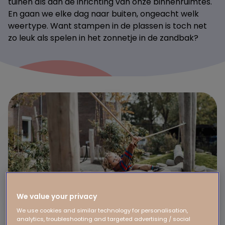
tuinen als aan de inrichting van onze binnenruimtes.
En gaan we elke dag naar buiten, ongeacht welk
weertype. Want stampen in de plassen is toch net
zo leuk als spelen in het zonnetje in de zandbak?
We value your privacy
We use cookies and similar technology for personalisation,
analytics, troubleshooting and targeted advertising / social