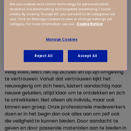
We use cookies and similar technology for personalisation,
analytics, troubleshooting and targeted advertising / social
media. By clicking "Accept All", you consent to all categories we
use. Click on Manage Cookies to view or change settings per
category. For more information see our
Cookie Notice
Manage Cookies
Vanuit vertrouwen
Reject All
Accept All
Een kind hecht zich aan jou als ouder en als het zich
veilig voelt, leert het op zichzelf en op zijn omgeving
te vertrouwen. Vanuit dat vertrouwen kijkt het
nieuwsgierig om zich heen, luistert aandachtig naar
nieuwe geluiden, altijd klaar om te ontdekken en zich
te ontwikkelen. Niet alleen als individu, maar ook
binnen een groep. Onze professionele medewerkers
doen er in het begin dan ook alles aan om zelf ook
die veiligheid te kunnen bieden. Door aandacht te
geven en door passende materialen aan te bieden in