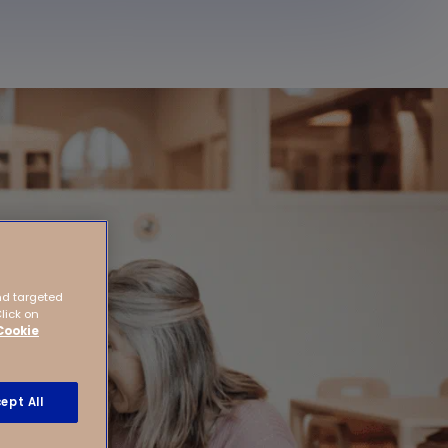
nd targeted
Click on
Cookie
ept All