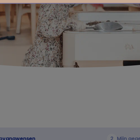
pvangwensen
2
Mijn geg