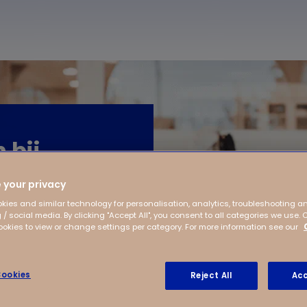
 bij
 your privacy
kies and similar technology for personalisation, analytics, troubleshooting a
 / social media. By clicking "Accept All", you consent to all categories we use. 
kies to view or change settings per category. For more information see our
ookies
Reject All
Acc