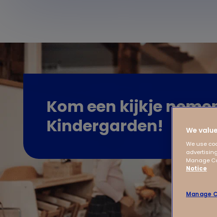
Kom een kijkje nemen
Kindergarden!
We value
We use coo
advertising
Manage Coo
Notice
Manage C