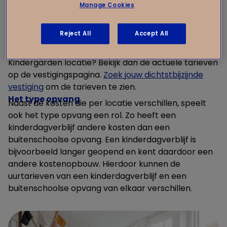
inrichting van de locatie.
Manage Cookies
Omdat deze kosten niet overal gelijk zijn, kan ook het
Reject All
Accept All
uurtarief per Kindergarden locatie verschillen. Ben je
benieuwd naar het uurtarief van jouw favoriete
Kindergarden locatie? Bekijk dan de actuele tarieven
op de vestigingspagina.
Zoek jouw dichtstbijzijnde
vestiging
om de tarieven te zien.
Het type opvang
Naast de kosten die per locatie verschillen, speelt
ook het type opvang een rol. Zo heeft een
kinderdagverblijf andere kosten dan een
buitenschoolse opvang. Een kinderdagverblijf is
bijvoorbeeld langer geopend en kent daardoor een
andere kostenopbouw. Hierdoor kunnen de
uurtarieven van een kinderdagverblijf en een
buitenschoolse opvang van elkaar verschillen.