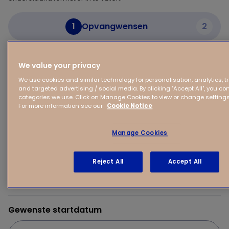
1
Opvangwensen
2
Mijn kind
We value your privacy
We use cookies and similar technology for personalisation, analytics, 
and targeted advertising / social media. By clicking "Accept All", you con
Voornaam van je kind
categories we use. Click on Manage Cookies to view or change settings
For more information see our
Cookie Notice
Manage Cookies
(Verwachte) geboortedatum van je kind
Reject All
Accept All
Gewenste startdatum