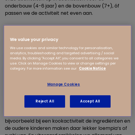
onderbouw (4-6 jaar) en de bovenbouw (7+), óf
passen we de activiteit net even aan.
We value your privacy
We use cookies and similar technology for personalisation,
analytics, troubleshooting and targeted advertising / social
media. By clicking "Accept All", you consent to all categories we
use. Click on Manage Cookies to view or change settings per
category. For more information see our
Cookie Notice
Manage Cookies
Reject All
Accept All
Samenwerken in groepen
Hoe doen we dat? Nou, de 4 tot 6 jarigen snijden
bijvoorbeeld bij een kookactiviteit de ingrediënten en
de oudere kinderen maken daar lekker loempia’s of