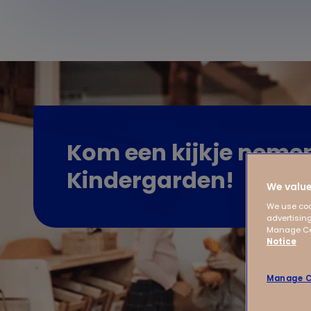
Kom een kijkje nemen
Kindergarden!
We value
We use coo
advertising
Manage Coo
Notice
Manage C