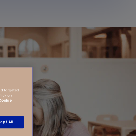
nd targeted
Click on
Cookie
ept All