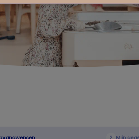
pvangwensen
2
Mijn geg