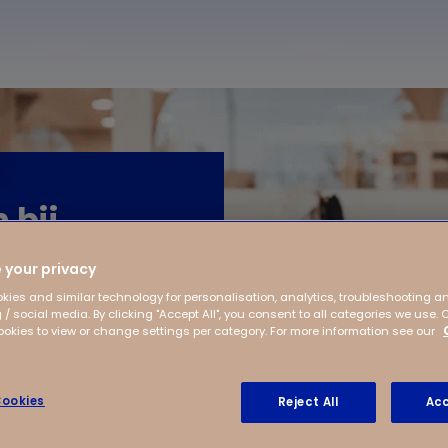
 bij
 your privacy
kies and similar technology for personalisation, analytics, troubleshooting a
 / social media. By clicking "Accept All", you consent to all categories we use. 
kies to view or change settings per category. For more information see our
ookies
Reject All
Acc