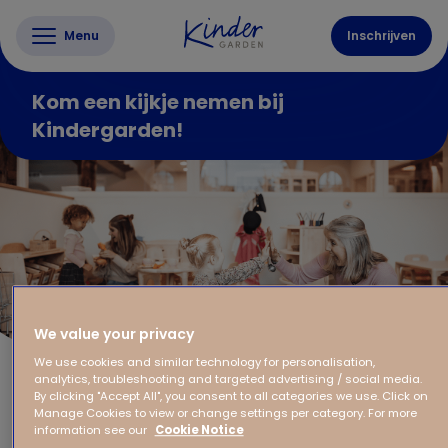
Menu
Inschrijven
Kom een kijkje nemen bij
Kindergarden!
We value your privacy
We use cookies and similar technology for personalisation,
analytics, troubleshooting and targeted advertising / social media.
By clicking "Accept All", you consent to all categories we use. Click on
Manage Cookies to view or change settings per category. For more
information see our
Cookie Notice