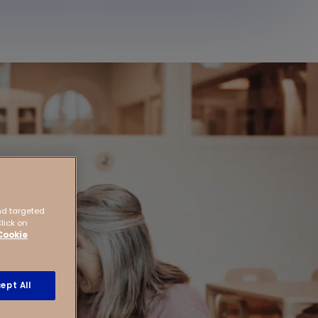
nd targeted
Click on
Cookie
ept All