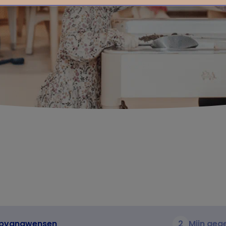
pvangwensen
2
Mijn geg