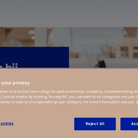
 bij
 your privacy
kies and similar technology for personalisation, analytics, troubleshooting a
 / social media. By clicking "Accept All", you consent to all categories we use. 
kies to view or change settings per category. For more information see our
ookies
Reject All
Acc