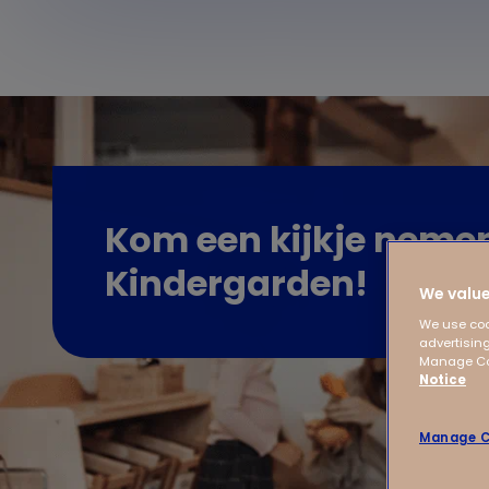
Kom een kijkje nemen
Kindergarden!
We value
We use coo
advertising
Manage Coo
Notice
Manage C