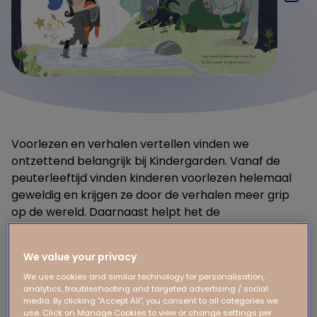
Voorlezen en verhalen vertellen vinden we
ontzettend belangrijk bij Kindergarden. Vanaf de
peuterleeftijd vinden kinderen voorlezen helemaal
geweldig en krijgen ze door de verhalen meer grip
op de wereld. Daarnaast helpt het de
taalontwikkeling, worden ze er socialer van én
versterkt het hun concentratievermogen.
We value your privacy
We use cookies and similar technology for personalisation,
Een ridder op zoek naar billen, hoe komt iemand
analytics, troubleshooting and targeted advertising / social
toch op zo’n geinig idee? Ik stelde Levina een aantal
media. By clicking "Accept All", you consent to all categories we
vragen.
use. Click on Manage Cookies to view or change settings per