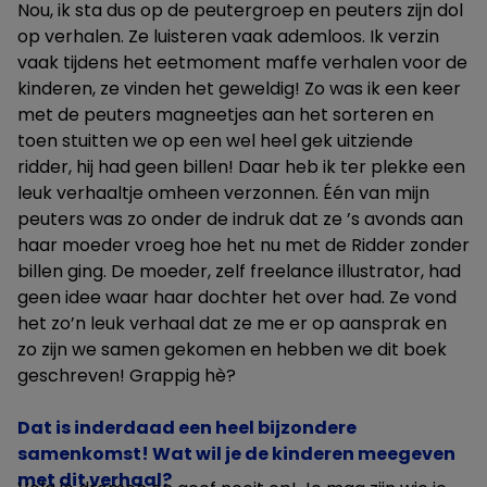
Nou, ik sta dus op de peutergroep en peuters zijn dol
op verhalen. Ze luisteren vaak ademloos. Ik verzin
vaak tijdens het eetmoment maffe verhalen voor de
kinderen, ze vinden het geweldig! Zo was ik een keer
met de peuters magneetjes aan het sorteren en
toen stuitten we op een wel heel gek uitziende
ridder, hij had geen billen! Daar heb ik ter plekke een
leuk verhaaltje omheen verzonnen. Één van mijn
peuters was zo onder de indruk dat ze ’s avonds aan
haar moeder vroeg hoe het nu met de Ridder zonder
billen ging. De moeder, zelf freelance illustrator, had
geen idee waar haar dochter het over had. Ze vond
het zo’n leuk verhaal dat ze me er op aansprak en
zo zijn we samen gekomen en hebben we dit boek
geschreven! Grappig hè?
Dat is inderdaad een heel bijzondere
samenkomst! Wat wil je de kinderen meegeven
met dit verhaal?