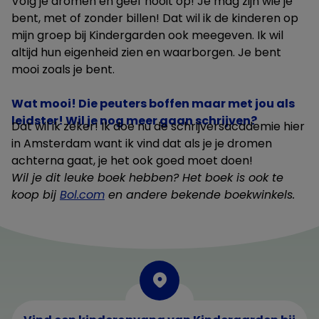
Volg je dromen en geef nooit op! Je mag zijn wie je
bent, met of zonder billen! Dat wil ik de kinderen op
mijn groep bij Kindergarden ook meegeven. Ik wil
altijd hun eigenheid zien en waarborgen. Je bent
mooi zoals je bent.
Wat mooi! Die peuters boffen maar met jou als
leidster! Wil je nog meer gaan schrijven?
Dat wil ik zeker! Ik doe nu de schrijversacademie hier
in Amsterdam want ik vind dat als je je dromen
achterna gaat, je het ook goed moet doen!
Wil je dit leuke boek hebben? Het boek is ook te
koop bij
Bol.com
en andere bekende boekwinkels.