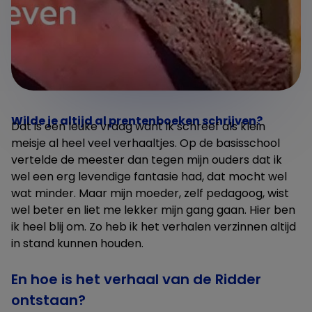
Wilde je altijd al prentenboeken schrijven?
Dat is een leuke vraag want ik schreef als klein
meisje al heel veel verhaaltjes. Op de basisschool
vertelde de meester dan tegen mijn ouders dat ik
wel een erg levendige fantasie had, dat mocht wel
wat minder. Maar mijn moeder, zelf pedagoog, wist
wel beter en liet me lekker mijn gang gaan. Hier ben
ik heel blij om. Zo heb ik het verhalen verzinnen altijd
in stand kunnen houden.
En hoe is het verhaal van de Ridder
ontstaan?