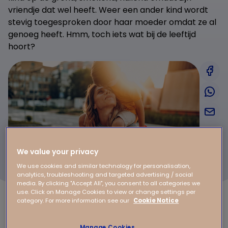
vriendje dat wel heeft. Weer een ander kind wordt
stevig toegesproken door haar moeder omdat ze al
genoeg heeft. Hmm, toch iets wat bij de leeftijd
hoort?
We value your privacy
We use cookies and similar technology for personalisation,
analytics, troubleshooting and targeted advertising / social
media. By clicking "Accept All", you consent to all categories we
use. Click on Manage Cookies to view or change settings per
category. For more information see our
Cookie Notice
Wat is in zo’n situatie nou goed of fout? Uiteraard zijn
Manage Cookies