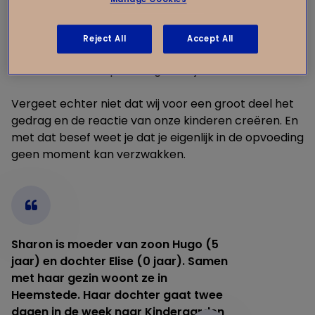
hier adviezen over en hoor ik nog met regelmaat
een stemmetje in mijn hoofd dat zegt ‘Als ik later
kinderen heb zal ik nooit…’ Maar geloof mij, we gaan
Reject All
Accept All
allemaal een keer voor de bijl. En daarbij bepaalt
iedereen zelf de opvoeding van zijn of haar kind.
Vergeet echter niet dat wij voor een groot deel het
gedrag en de reactie van onze kinderen creëren. En
met dat besef weet je dat je eigenlijk in de opvoeding
geen moment kan verzwakken.
Sharon is moeder van zoon Hugo (5
jaar) en dochter Elise (0 jaar). Samen
met haar gezin woont ze in
Heemstede. Haar dochter gaat twee
dagen in de week naar Kindergarden