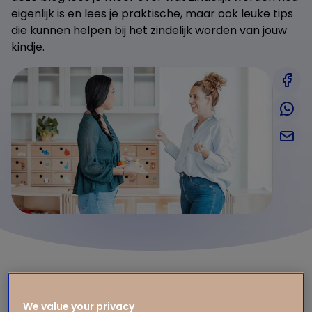
eigenlijk is en lees je praktische, maar ook leuke tips
die kunnen helpen bij het zindelijk worden van jouw
kindje.
Wat is zindelijk zijn precies, en wanneer
worden kinderen zindelijk?
We value your privacy