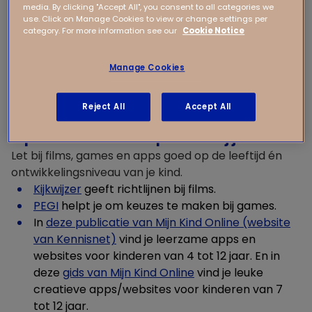
dat kinderen
minimaal een uur per dag matig tot
media. By clicking "Accept All", you consent to all categories we
use. Click on Manage Cookies to view or change settings per
intensief bewegen
. Dat kan door lekker buiten te
category. For more information see our
Cookie Notice
spelen, te sporten, maar ook door bijvoorbeeld
actieve digitale spellen zoals ‘Just Dance’ of ‘Ring Fit
Manage Cookies
Adventure’. Daarnaast kunnen de volgende 8 tips
helpen om mediagebruik van je kind in balans te
houden:
Reject All
Accept All
Tip 1: Kies media die passen bij jouw kind
Let bij films, games en apps goed op de leeftijd én
ontwikkelingsniveau van je kind.
Kijkwijzer
geeft richtlijnen bij films.
PEGI
helpt je om keuzes te maken bij games.
In
deze publicatie van Mijn Kind Online (website
van Kennisnet)
vind je leerzame apps en
websites voor kinderen van 4 tot 12 jaar. En in
deze
gids van Mijn Kind Online
vind je leuke
creatieve apps/websites voor kinderen van 7
tot 12 jaar.