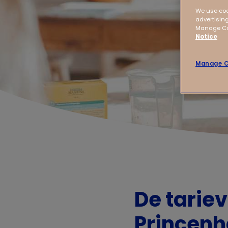
We use coo
advertising
Manage Coo
Notice
Manage C
De tarie
Princenh