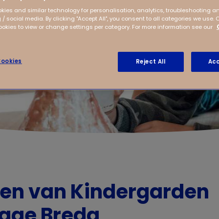
kies and similar technology for personalisation, analytics, troubleshooting a
 / social media. By clicking "Accept All", you consent to all categories we use. 
kies to view or change settings per category. For more information see our
ookies
Reject All
Acc
ven van Kindergarden
age Breda