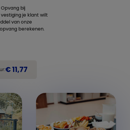
e Opvang bij
estiging je klant wilt
iddel van onze
e opvang berekenen.
€ 11,77
ur: