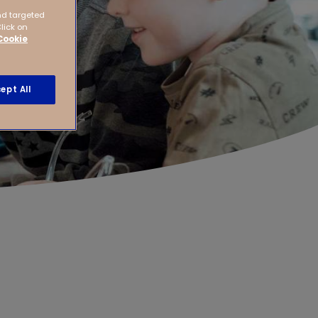
nd targeted
Click on
Cookie
ept All