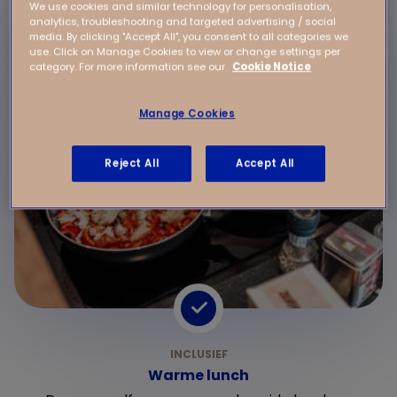
We use cookies and similar technology for personalisation,
analytics, troubleshooting and targeted advertising / social
media. By clicking "Accept All", you consent to all categories we
use. Click on Manage Cookies to view or change settings per
category. For more information see our
Cookie Notice
Manage Cookies
Reject All
Accept All
Warme lunch