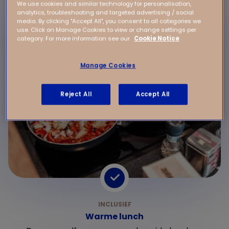
We use cookies and similar technology for personalisation,
analytics, troubleshooting and targeted advertising / social
media. By clicking "Accept All", you consent to all categories we
use. Click on Manage Cookies to view or change settings per
category. For more information see our
Cookie Notice
Manage Cookies
Reject All
Accept All
Warme lunch