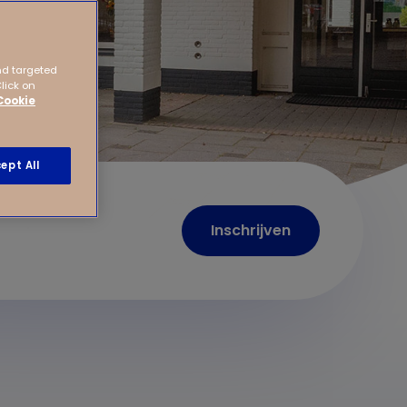
nd targeted
Click on
Cookie
ept All
Inschrijven