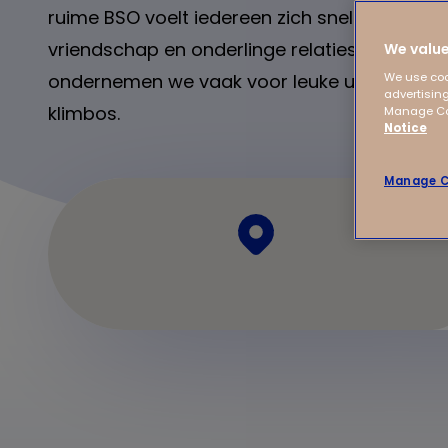
ruime BSO voelt iedereen zich snel thuis. We
vriendschap en onderlinge relaties tussen ki
We value
ondernemen we vaak voor leuke uitjes naar d
We use coo
advertising
klimbos.
Manage Coo
Notice
Manage C