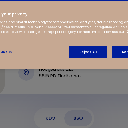
 stimuleren
nderen. In de vakantie
 your privacy
e speeltuin of het
kies and similar technology for personalisation, analytics, troubleshooting a
 / social media. By clicking "Accept All", you consent to all categories we use. 
kies to view or change settings per category. For more information see our
ookies
Reject All
Acc
Hoogstraat 229
5615 PD Eindhoven
KDV
BSO