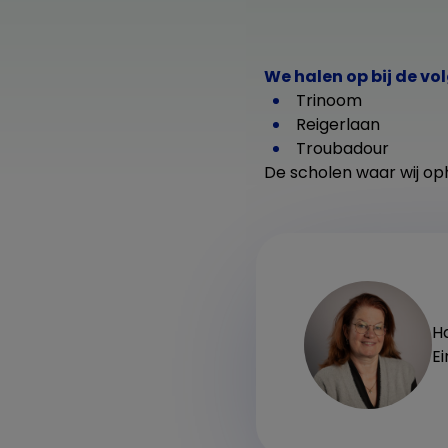
We halen op bij de vo
Trinoom
Reigerlaan
Troubadour
De scholen waar wij oph
H
E