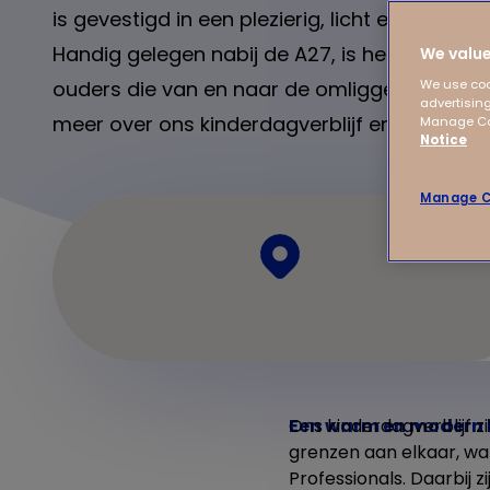
is gevestigd in een plezierig, licht en modern
Handig gelegen nabij de A27, is het gemakkel
We value
ouders die van en naar de omliggende gebie
We use coo
advertising
meer over ons kinderdagverblijf en wat we 
Manage Coo
Notice
Manage C
Een warm en modern 
Ons kinderdagverblijf zi
grenzen aan elkaar, wa
Professionals. Daarbij 