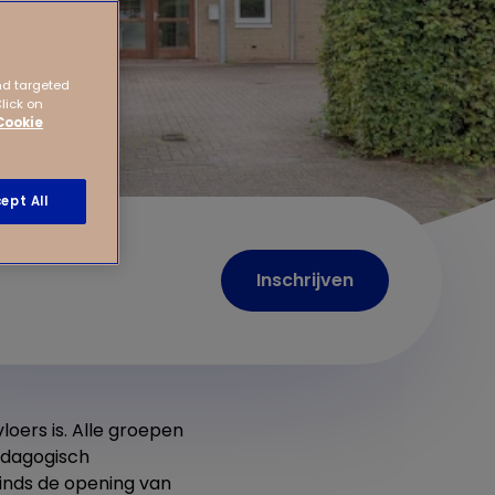
nd targeted
Click on
Cookie
ept All
Inschrijven
vloers is. Alle groepen
Pedagogisch
sinds de opening van