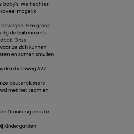
e baby's. We hechten
zoveel mogelijk
e bewegen. Elke groep
eilig de buitenruimte
ndbak.
Onze
waar ze zich kunnen
gsten en samen smullen
ij de uitvalsweg A27
onze peuterplussers
ouwd met het team en
n Draaibrug en is te
bij Kindergarden