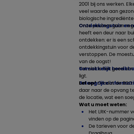
2001 bij ons werken.
Elk
veel waarde aan gezond
biologische ingrediënte
Ontdekkingstuin en 
Onze peuters gaan rege
heeft een deur naar bui
ontdekken: er is een s
ontdekkingstuin voor d
verstoppen. De moestu
van de oogst!
Gemakkelijk bereikb
Tot slot is het goed om
ligt.
Belangrijke informat
Let op!
Omdat de BSO-lo
daar naar de opvang te
de locatie, wat een so
Wat u moet weten:
Het LRK-nummer voo
vinden op de pagi
De tarieven voor de
Draaibrug.