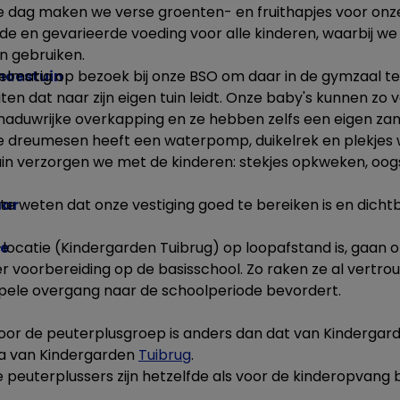
e dag maken we verse groenten- en fruithapjes voor onz
e en gevarieerde voeding voor alle kinderen, waarbij we 
n gebruiken.
moestuin
lmatig op bezoek bij onze BSO om daar in de gymzaal t
ten dat naar zijn eigen tuin leidt. Onze baby's kunnen zo v
chaduwrijke overkapping en ze hebben zelfs een eigen za
e dreumesen heeft een waterpomp, duikelrek en plekjes 
in verzorgen we met de kinderen: stekjes opkweken, oo
aar
 te weten dat onze vestiging goed te bereiken is en dichtb
ie
catie (Kindergarden Tuibrug) op loopafstand is, gaan 
r voorbereiding op de basisschool. Zo raken ze al vertr
epele overgang naar de schoolperiode bevordert.
r de peuterplusgroep is anders dan dat van Kindergarde
na van Kindergarden
Tuibrug
.
 peuterplussers zijn hetzelfde als voor de kinderopvang 