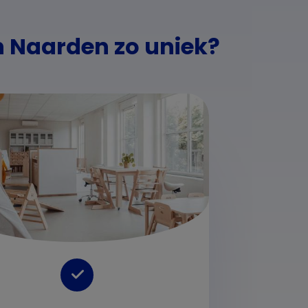
 Naarden zo uniek?
Av
Volo