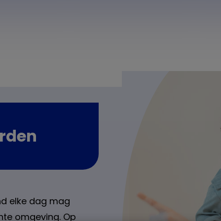
arden
nd elke dag mag
achte omgeving. Op