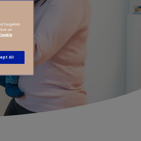
nd targeted
Click on
Cookie
ept All