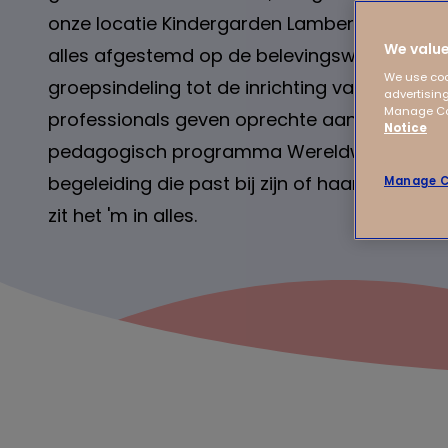
onze locatie Kindergarden Lambertus Hortensi
We value
alles afgestemd op de belevingswereld van 
We use coo
groepsindeling tot de inrichting van de tuin
advertising
Manage Coo
professionals geven oprechte aandacht en 
Notice
pedagogisch programma Wereldwijs. Zo krijg
begeleiding die past bij zijn of haar ontwikkel
Manage C
zit het 'm in alles.