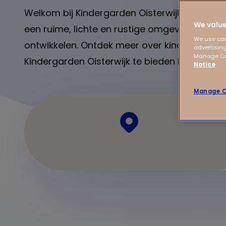
Welkom bij Kindergarden Oisterwijk! Ons kind
We value
een ruime, lichte en rustige omgeving waar 
We use coo
ontwikkelen. Ontdek meer over kinderopvang 
advertising
Manage Coo
Kindergarden Oisterwijk te bieden heeft!
Notice
Manage C