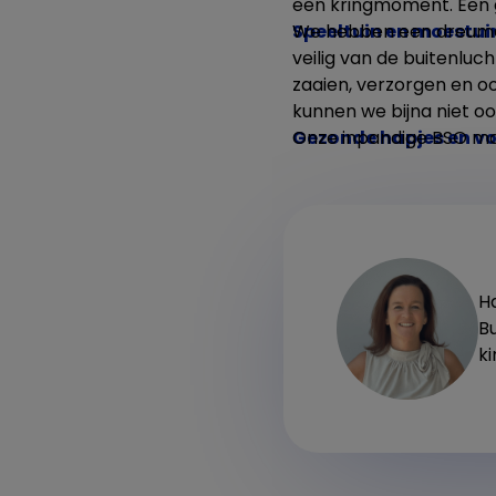
een kringmoment. Een
Speeltuin en moestui
We hebben een dreumes
veilig van de buitenlu
zaaien, verzorgen en 
kunnen we bijna niet o
Gezonde hapjes en vo
Onze inpandige BSO maa
H
Bu
k