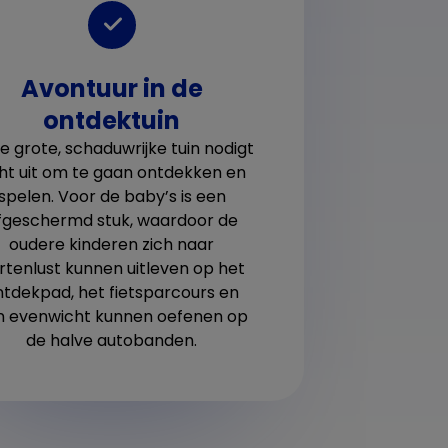
Avontuur in de
p
ontdektuin
Bij d
va
in
e grote, schaduwrijke tuin nodigt
ontwi
doe
ht uit om te gaan ontdekken en
(3
spelen. Voor de baby’s is een
fgeschermd stuk, waardoor de
oudere kinderen zich naar
rtenlust kunnen uitleven op het
ntdekpad, het fietsparcours en
n evenwicht kunnen oefenen op
de halve autobanden.