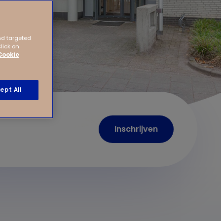
nd targeted
Click on
Cookie
ept All
Inschrijven