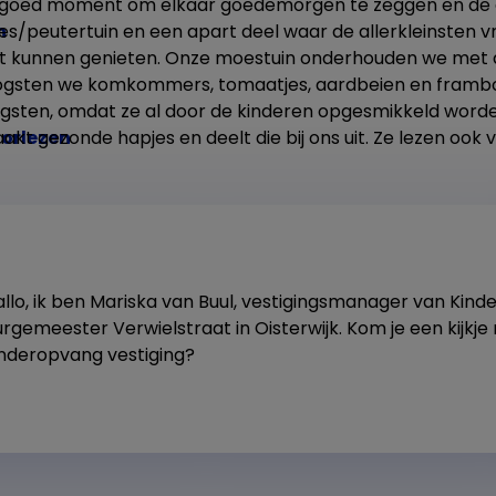
 goed moment om elkaar goedemorgen te zeggen en de 
n
/peutertuin en een apart deel waar de allerkleinsten v
cht kunnen genieten. Onze moestuin onderhouden we met
oogsten we komkommers, tomaatjes, aardbeien en framboz
ogsten, omdat ze al door de kinderen opgesmikkeld worde
orlezen
kt gezonde hapjes en deelt die bij ons uit. Ze lezen ook
allo, ik ben Mariska van Buul, vestigingsmanager van Kin
rgemeester Verwielstraat in Oisterwijk. Kom je een kijkj
inderopvang vestiging?