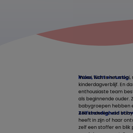
Ruim, licht en rustig
'Wow! Wat is het mooi,
kinderdagverblijf. En d
enthousiaste team bes
als beginnende ouder. 
babygroepen hebben en
Zelfstandigheid stim
Alle kinderen, van baby
heeft in zijn of haar o
zelf een stoffer en bl