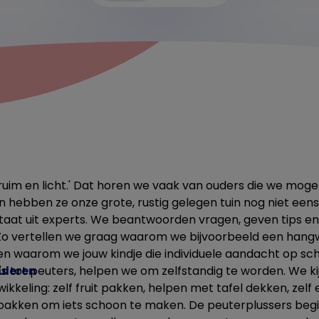
 ruim en licht.' Dat horen we vaak van ouders die we mog
an hebben ze onze grote, rustig gelegen tuin nog niet een
taat uit experts. We beantwoorden vragen, geven tips e
Zo vertellen we graag waarom we bijvoorbeeld een hang
 waarom we jouw kindje die individuele aandacht op sc
uleren
's tot peuters, helpen we om zelfstandig te worden. We kij
ntwikkeling: zelf fruit pakken, helpen met tafel dekken, ze
ik pakken om iets schoon te maken. De peuterplussers be