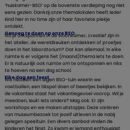
‘huiskamer-BSO’ op de bovenste verdieping nog niet
eens gezien. Dankzij onze themalokalen heeft ieder
kind hier in no time zijn of haar favoriete plekje
ontdekt.
Genoeg te doen op onze BSO
Wil je ontspannen in de woonkamer, creatief zijn in
het atelier, de wereldkeuken ontdekken of proefjes
doen in het laboratorium? Dat kan allemaal. In elke
ruimte is er volgens het (maand)thema iets te doen.
Er is natuurlijk ook ruimte om te ontspannen en niks
te hoeven na een dag school.
Elke dag een feest
We hebben een eigen BSO-tuin waarin we
voetballen, een tikspel doen of beestjes bekijken. In
de vakanties staat het vakantiegevoel voorop. Wil je
meedoen, leuk! Iets anders? Mag ook. Er zijn
workshops en we maken uitstapjes. Deze variëren
van museumbezoek tot jezelf uitleven in de nabij
gelegen speeltuin. Een divers aanbod vinden de
kinderen het fijnst. Zo kwam er iemand enthousiast