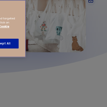
nd targeted
Click on
Cookie
ept All