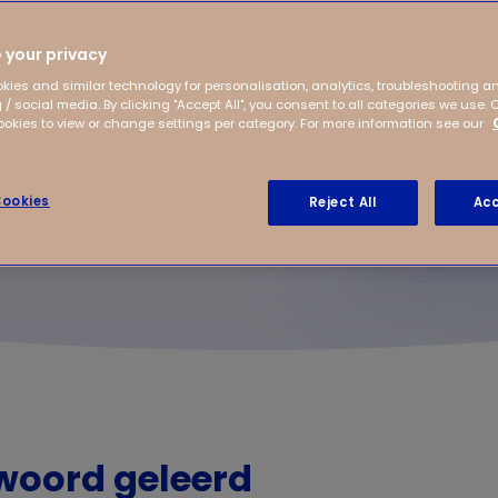
eel nieuwe dingen
 your privacy
kies and similar technology for personalisation, analytics, troubleshooting a
 / social media. By clicking "Accept All", you consent to all categories we use. 
kies to view or change settings per category. For more information see our
ookies
Reject All
Acc
woord geleerd