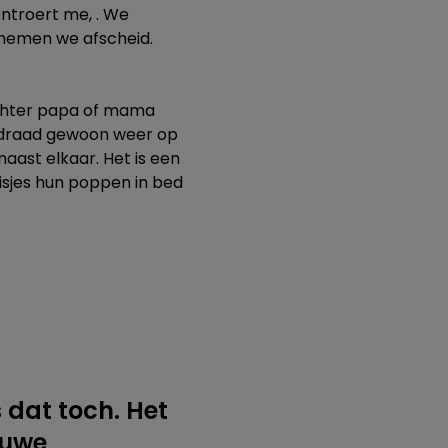
ntroert me, . We
n nemen we afscheid.
achter papa of mama
e draad gewoon weer op
naast elkaar. Het is een
isjes hun poppen in bed
s dat toch. Het
euwe