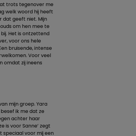
taat trots tegenover me
aag welk woord hij heeft
r dat geeft niet. Mijn
vanouds om hen mee te
ij. Het is ontzettend
er, voor ons hele
Een bruisende, intense
erwelkomen. Voor veel
 omdat zij ineens
an mijn groep. Yara
 besef ik me dat ze
legen achter haar
ze is voor Sanne’ zegt
t speciaal voor mij een