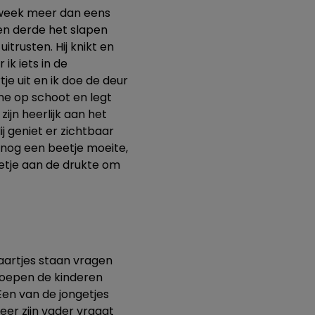
 week meer dan eens
een derde het slapen
itrusten. Hij knikt en
 ik iets in de
tje uit en ik doe de deur
j me op schoot en legt
zijn heerlijk aan het
j geniet er zichtbaar
m nog een beetje moeite,
eetje aan de drukte om
kaartjes staan vragen
 roepen de kinderen
Een van de jongetjes
er zijn vader vraagt