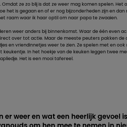
 Omdat ze zo blij is dat ze weer mag komen spelen. Het o
hoe het is gegaan en of er nog bijzonderheden zijn en da
et raam waar ik haar optil om naar papa te zwaaien.
inderen weer anders bij binnenkomst. Waar de één even 
 direct over tot actie. Maar de meeste peuters pakken d
ndjes en vriendinnetjes weer te zien. Ze spelen met en ook 
et keukentje. In het hoekje van de keuken leggen twee me
pliedje. Het is een mooi tafereel.
jn er weer en wat een heerlijk gevoel i
 vanouds om hen mee te nemen in ni