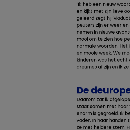
‘Ik heb een nieuw woord
en kijkt met zijn lieve 
geleerd zegt hij ‘viaduct
peuters zijn er weer en
nemen in nieuwe avontu
mooi om te zien hoe pe
normale woorden. Het is
en mooie week. We moch
kinderen was het echt
dreumes af zijn en ik 
De deurop
Daarom zat ik afgelope
staat samen met haar v
enorm is gegroeid. Ik b
vader. In haar handen t
ze met heldere stem. Ha