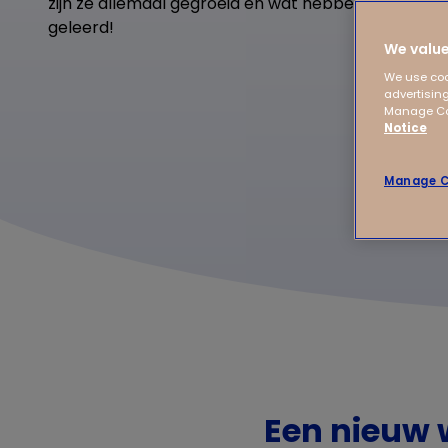
zijn ze allemaal gegroeid en wat hebben ze weer v
geleerd!
We value
We use coo
advertising
Manage Coo
Notice
Manage C
Een nieuw 