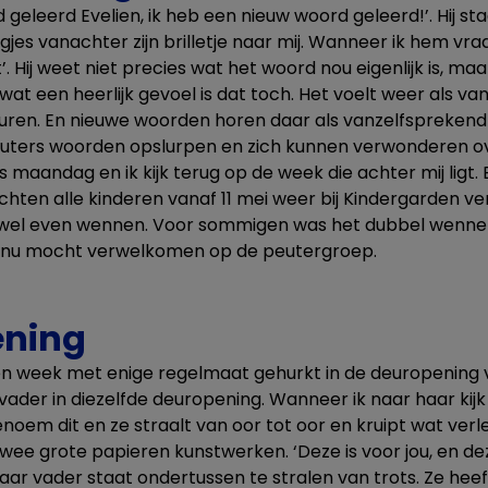
 geleerd Evelien, ik heb een nieuw woord geleerd!’. Hij s
oogjes vanachter zijn brilletje naar mij. Wanneer ik hem vr
’. Hij weet niet precies wat het woord nou eigenlijk is, maa
 wat een heerlijk gevoel is dat toch. Het voelt weer als 
ren. En nieuwe woorden horen daar als vanzelfsprekend b
uters woorden opslurpen en zich kunnen verwonderen ov
 maandag en ik kijk terug op de week die achter mij ligt. 
ten alle kinderen vanaf 11 mei weer bij Kindergarden v
 wel even wennen. Voor sommigen was het dubbel wennen
ze nu mocht verwelkomen op de peutergroep.
ening
n week met enige regelmaat gehurkt in de deuropening v
ader in diezelfde deuropening. Wanneer ik naar haar kijk
enoem dit en ze straalt van oor tot oor en kruipt wat ver
wee grote papieren kunstwerken. ‘Deze is voor jou, en de
ar vader staat ondertussen te stralen van trots. Ze heef