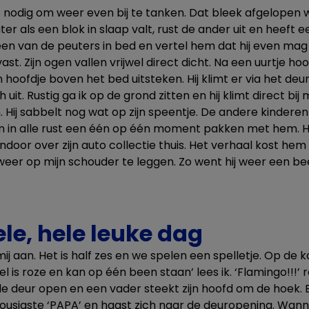
 nodig om weer even bij te tanken. Dat bleek afgelopen
er als een blok in slaap valt, rust de ander uit en heeft 
een van de peuters in bed en vertel hem dat hij even mag u
vast. Zijn ogen vallen vrijwel direct dicht. Na een uurtje hoor
n hoofdje boven het bed uitsteken. Hij klimt er via het deur
h uit. Rustig ga ik op de grond zitten en hij klimt direct bi
. Hij sabbelt nog wat op zijn speentje. De andere kinderen 
en in alle rust een één op één moment pakken met hem. Hi
endoor over zijn auto collectie thuis. Het verhaal kost he
fd weer op mijn schouder te leggen. Zo went hij weer een b
ele, hele leuke dag
ij aan. Het is half zes en we spelen een spelletje. Op de 
el is roze en kan op één been staan’ lees ik. ‘Flamingo!!!’
de deur open en een vader steekt zijn hoofd om de hoek. 
usiaste ‘PAPA’ en haast zich naar de deuropening. Wanne