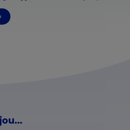
n
ou...