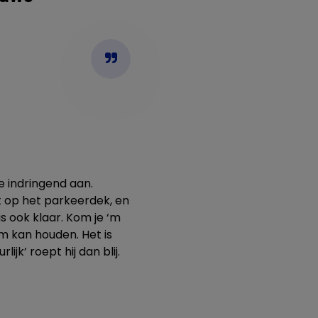
me indringend aan.
aat op het parkeerdek, en
is ook klaar. Kom je ‘m
m kan houden. Het is
jk’ roept hij dan blij.