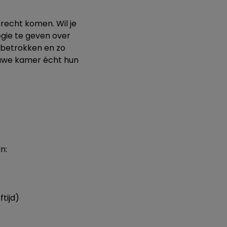
recht komen. Wil je
egie te geven over
r betrokken en zo
euwe kamer écht hun
n:
tijd)