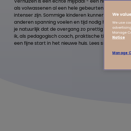
Verhuizen is een echte mijlpaal - een nieuw hoofdstu
als volwassenen al een hele gebeurtenis, maar voo
We value
intenser zijn. Sommige kinderen kunnen hier goed 
anderen spanning voelen en tijd nodig hebben om t
We use coo
advertising
je natuurlijk dat de overgang zo prettig mogelijk ve
Manage Coo
ik, als pedagogisch coach, praktische tips om jouw
Notice
een fijne start in het nieuwe huis. Lees snel verder!
Manage C