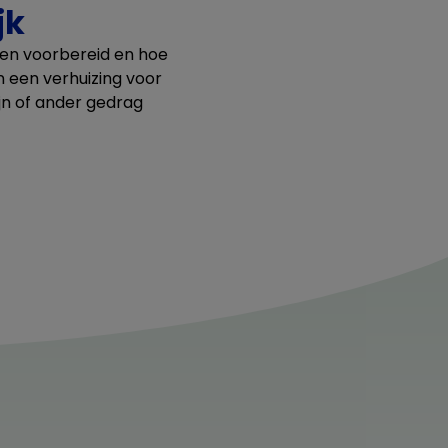
jk
ren voorbereid en hoe
an een verhuizing voor
ijn of ander gedrag