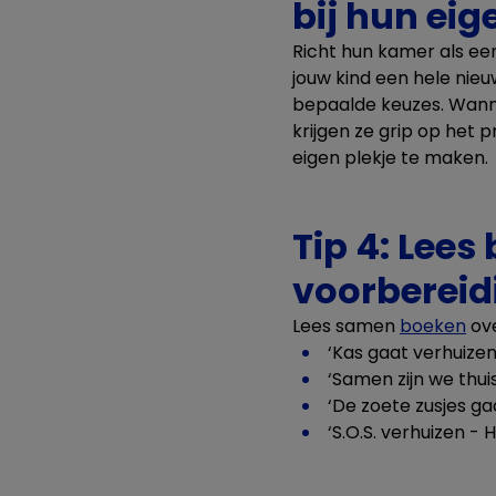
bij hun ei
Richt hun kamer als ee
jouw kind een hele nie
bepaalde keuzes. Wan
krijgen ze grip op het
eigen plekje te maken.
Tip 4: Lees
voorbereid
Lees samen
boeken
ove
‘Kas gaat verhuizen
‘Samen zijn we thui
‘De zoete zusjes ga
‘S.O.S. verhuizen -