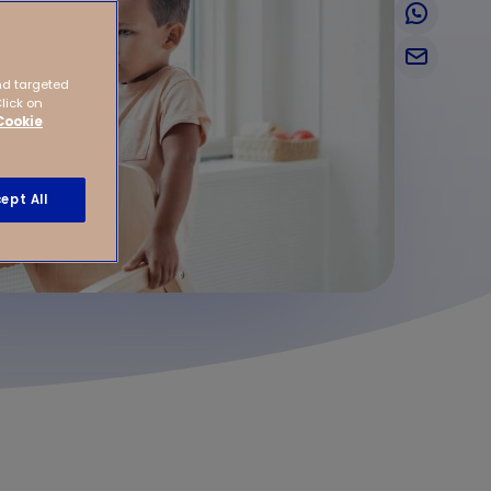
nd targeted
Click on
Cookie
ept All