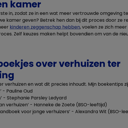
gen kamer
rste in, zodat ze in een wat meer vertrouwde omgeving te
uwe kamer geven? Betrek hen dan bij dit proces door ze r
neer
kinderen zeggenschap hebben
, voelen ze zich mee
 proces. Zelf keuzes maken helpt bovendien om van de ni
 boekjes over verhuizen ter
ing
r verhuizen en wat dit precies inhoudt. Mijn boekentips zij
’ - Pauline Oud
s’ - Stephanie Parsley Ledyard
an verhuizen’ - Hanneke de Zoete (BSO-leeftijd)
 Handboek voor jonge verhuizers’ - Alexandra Wit (BSO-leef