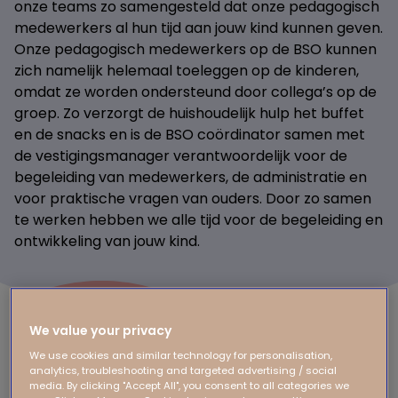
onze teams zo samengesteld dat onze pedagogisch
medewerkers al hun tijd aan jouw kind kunnen geven.
Onze pedagogisch medewerkers op de BSO kunnen
zich namelijk helemaal toeleggen op de kinderen,
omdat ze worden ondersteund door collega’s op de
groep. Zo verzorgt de huishoudelijk hulp het buffet
en de snacks en is de BSO coördinator samen met
de vestigingsmanager verantwoordelijk voor de
begeleiding van medewerkers, de administratie en
voor praktische vragen van ouders. Door zo samen
te werken hebben we alle tijd voor de begeleiding en
ontwikkeling van jouw kind.
We value your privacy
Doen waar je goed in bent
We use cookies and similar technology for personalisation,
We vinden het belangrijk dat iedereen doet waar hij
analytics, troubleshooting and targeted advertising / social
media. By clicking "Accept All", you consent to all categories we
of zij goed in is. Daarom werkt elke vestiging met een