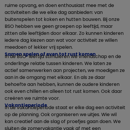
ruime opvang, en doen enthousiast mee met de
activiteiten die we elke dag aanbieden: van
buitenspelen tot koken en hutten bouwen. Bij onze
BSO hebben we geen groepen op leeftijd, maar
zitten alle leeftijden door elkaar. Zo kunnen kinderen
iedere dag kiezen aan wat voor activiteit ze willen
meedoen of lekker vrij spelen.
Samen spelen of even tot rust komen
In de BSO-leeftijd stimuleren we vriendschap en de
onderlinge relatie tussen kinderen. We laten ze
actief samenwerken aan projecten, we moedigen ze
aan in de omgang met elkaar. En als ze daar
behoefte aan hebben, kunnen de oudere kinderen
ook even chillen en alleen tot rust komen. Ook daar
creëren we ruimte voor.
Vakantieperiode
In de vakantieperiode staat er elke dag een activiteit
op de planning. Ook organiseren we uitjes. Wie wil
kan creatief aan de slag of proefjes gaan doen. We
sluiten de zomervakantie vaak af met een