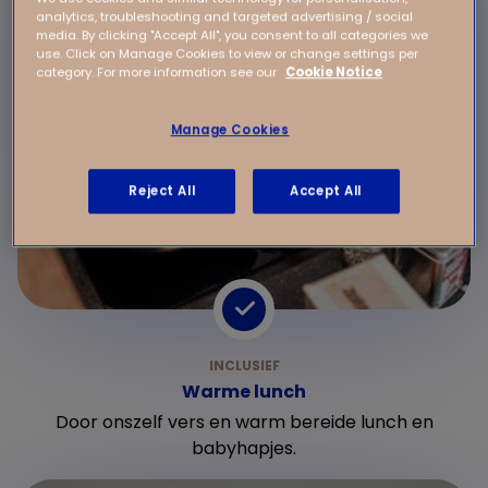
analytics, troubleshooting and targeted advertising / social
media. By clicking "Accept All", you consent to all categories we
use. Click on Manage Cookies to view or change settings per
category. For more information see our
Cookie Notice
Manage Cookies
Reject All
Accept All
Warme lunch
Door onszelf vers en warm bereide lunch en
babyhapjes.