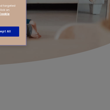
nd targeted
Click on
Cookie
ept All