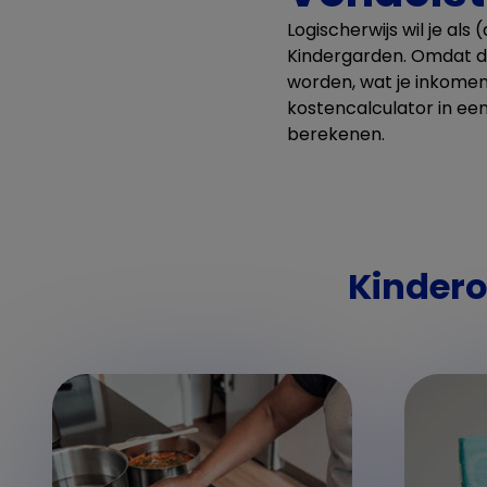
Logischerwijs wil je al
Kindergarden. Omdat dit 
worden, wat je inkomen
kostencalculator in ee
berekenen.
Kindero