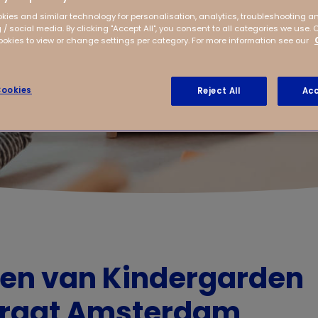
kies and similar technology for personalisation, analytics, troubleshooting a
 / social media. By clicking "Accept All", you consent to all categories we use. 
kies to view or change settings per category. For more information see our
ookies
Reject All
Acc
ven van Kindergarden
traat Amsterdam