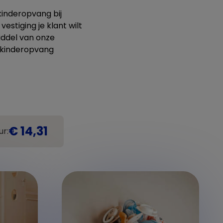
kinderopvang bij
estiging je klant wilt
iddel van onze
 kinderopvang
€ 14,31
ur: