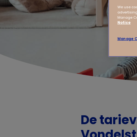
We use coo
advertising
Manage Coo
Notice
Manage C
De tarie
Vondels