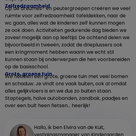
Zelfredzaamheid
Op de dreumes- en peutergroepen creëren we veel
ruimte voor zelfredzaamheid: tafeldekken, naar de
wc gaan, alles wat de kinderen zelf kunnen mogen
ze ook doen. Activiteiten gedurende dag bieden we
zoveel mogelijk aan op leeftijd. De ochtend delen we
bijvoorbeeld in tweeën, zodat de drieplussers ook
een kringmoment hebben waarin we echt stil
kunnen staan bij onderwerpen die hen voorbereiden
op de basisschool.
Grote, groene tuin
We hebben een grote, groene tuin met veel bomen
en schaduw. Je vindt ons vaak buiten, ook al omdat
alles gelijkvloers is en we dus zo buiten staan.
Staptegels, halve autobanden, zandbak, paadjes en
over een bult heen fietsen… heerlijk!
Hallo, ik ben Elvira van de Kuit,
vestigingsmanager van Kindergarden