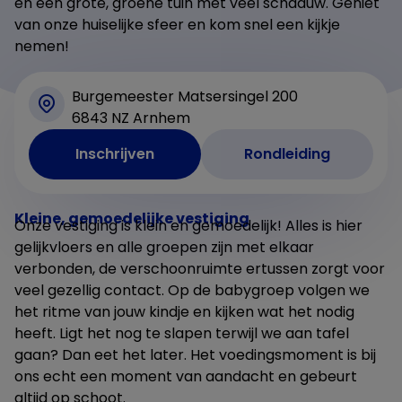
en een grote, groene tuin met veel schaduw. Geniet
van onze huiselijke sfeer en kom snel een kijkje
nemen!
Burgemeester Matsersingel 200
6843 NZ Arnhem
Inschrijven
Rondleiding
Kleine, gemoedelijke vestiging
Onze vestiging is klein en gemoedelijk! Alles is hier
gelijkvloers en alle groepen zijn met elkaar
verbonden, de verschoonruimte ertussen zorgt voor
veel gezellig contact. Op de babygroep volgen we
het ritme van jouw kindje en kijken wat het nodig
heeft. Ligt het nog te slapen terwijl we aan tafel
gaan? Dan eet het later. Het voedingsmoment is bij
ons echt een moment van aandacht en gebeurt
altijd op schoot.