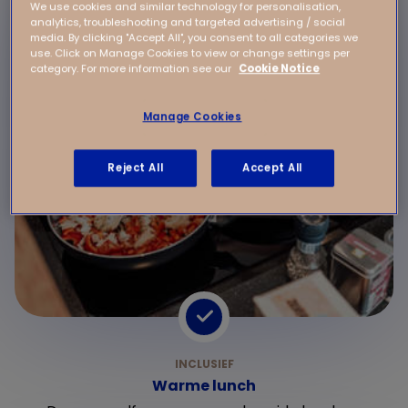
We use cookies and similar technology for personalisation,
analytics, troubleshooting and targeted advertising / social
media. By clicking "Accept All", you consent to all categories we
use. Click on Manage Cookies to view or change settings per
category. For more information see our
Cookie Notice
Manage Cookies
Reject All
Accept All
Warme lunch