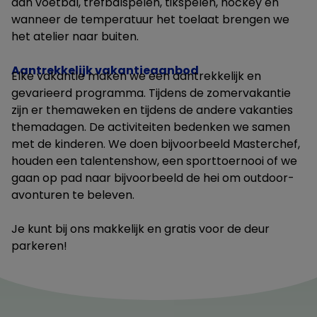
aan voetbal, trefbalspelen, tikspelen, hockey en
wanneer de temperatuur het toelaat brengen we
het atelier naar buiten.
Aantrekkelijk vakantieaanbod
Elke vakantie maken we een aantrekkelijk en
gevarieerd programma. Tijdens de zomervakantie
zijn er themaweken en tijdens de andere vakanties
themadagen. De activiteiten bedenken we samen
met de kinderen. We doen bijvoorbeeld Masterchef,
houden een talentenshow, een sporttoernooi of we
gaan op pad naar bijvoorbeeld de hei om outdoor-
avonturen te beleven.
Je kunt bij ons makkelijk en gratis voor de deur
parkeren!