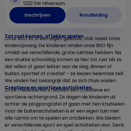
1222 SW Hilversum
Inschrijven
Rondleiding
Tot rust komen, of lekker spelen
Onze BSO zit in een eigen gebouw, vlak naast onze
kinderopvang. De kinderen vinden onze BSO fijn
omdat we verschillende, grote ruimtes hebben. Na
een drukke schooldag komen ze hier tot rust als ze
dat willen of gaan lekker aan de slag. Binnen of
buiten, sportief of creatief – ze kiezen helemaal zelf.
We vinden het belangrijk dat ze zich thuis voelen.
Creatieve en sportieve activiteiten
Onze medewerkers hebben een creatieve en
sportieve achtergrond. Ze dagen de kinderen uit
achter de pingpongtafel of gaan met hen knutselen.
Voor de buitenactiviteiten is er een eigen tuin met
alle ruimte om te spelen en ontdekken. We bieden
er verschillende sport en spel activiteiten aan. Denk