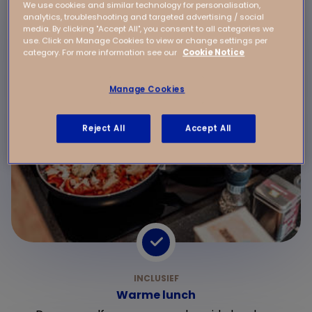
We use cookies and similar technology for personalisation,
analytics, troubleshooting and targeted advertising / social
media. By clicking "Accept All", you consent to all categories we
use. Click on Manage Cookies to view or change settings per
category. For more information see our
Cookie Notice
Manage Cookies
Reject All
Accept All
Warme lunch