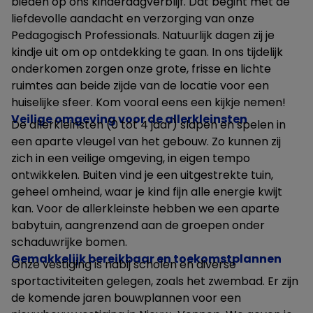
bieden op ons kinderdagverblijf. Dat begint met de
liefdevolle aandacht en verzorging van onze
Pedagogisch Professionals. Natuurlijk dagen zij je
kindje uit om op ontdekking te gaan. In ons tijdelijk
onderkomen zorgen onze grote, frisse en lichte
ruimtes aan beide zijde van de locatie voor een
huiselijke sfeer. Kom vooral eens een kijkje nemen!
Veilige omgeving voor de allerkleinsten
De allerkleinsten (0 tot 4 jaar) slapen en spelen in
een aparte vleugel van het gebouw. Zo kunnen zij
zich in een veilige omgeving, in eigen tempo
ontwikkelen. Buiten vind je een uitgestrekte tuin,
geheel omheind, waar je kind fijn alle energie kwijt
kan. Voor de allerkleinste hebben we een aparte
babytuin, aangrenzend aan de groepen onder
schaduwrijke bomen.
Gemakkelijk bereikbaar en toekomstplannen
Onze vestiging is nabij scholen en diverse
sportactiviteiten gelegen, zoals het zwembad. Er zijn
de komende jaren bouwplannen voor een