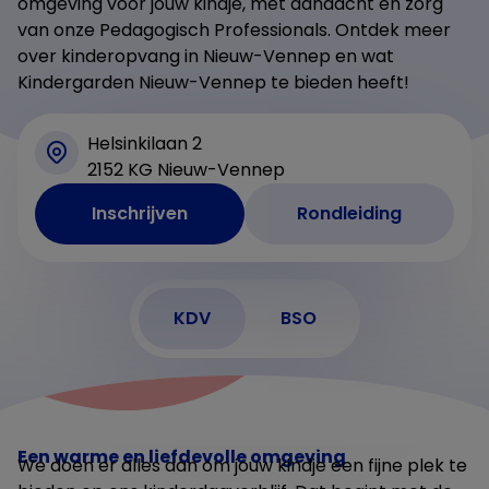
omgeving voor jouw kindje, met aandacht en zorg
van onze Pedagogisch Professionals. Ontdek meer
over kinderopvang in Nieuw-Vennep en wat
Kindergarden Nieuw-Vennep te bieden heeft!
Helsinkilaan 2
2152 KG Nieuw-Vennep
Inschrijven
Rondleiding
KDV
BSO
Een warme en liefdevolle omgeving
We doen er alles aan om jouw kindje een fijne plek te