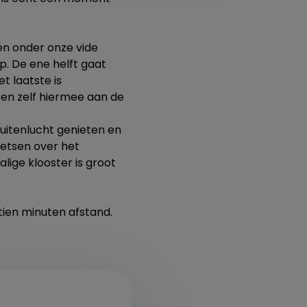
én onder onze vide
p. De ene helft gaat
t laatste is
ren zelf hiermee aan de
 buitenlucht genieten en
ietsen over het
lige klooster is groot
 tien minuten afstand.