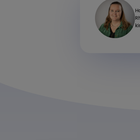
H
R
k