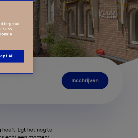
nd targeted
Click on
Cookie
ept All
Inschrijven
heeft. Ligt het nog te
 ons echt een moment