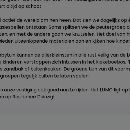
t altijd op schoot.
 actief de wereld om hen heen. Dat zien we dagelijks op 
tasiespellen ontstaan. Soms splitsen we de peutergroep o
ten, en met de andere gaan we knutselen. Het doel van he
ieden uiteenlopende materialen aan en kijken hoe kinde
bytuin kunnen de allerkleinsten in alle rust veilig van de
 kinderen verstoppen zich intussen in het kiekeboebos, f
de zandbak of buitenkeuken. De groene tuin van dit voorma
groepen tegelijk buiten te laten spelen.
is onze vestiging ook goed aan te rijden. Het LUMC ligt op
en op Residence Duinzigt.