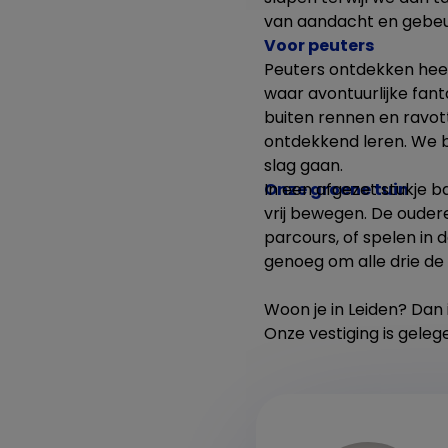
van aandacht en gebeur
Voor peuters
Peuters ontdekken heel
waar avontuurlijke fan
buiten rennen en ravot
ontdekkend leren. We b
slag gaan.
Onze groene tuin
In een afgezet stukje ba
vrij bewegen. De oudere
parcours, of spelen in 
genoeg om alle drie de 
Woon je in Leiden? Dan 
Onze vestiging is geleg