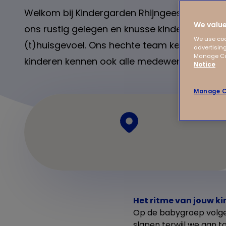
Welkom bij Kindergarden Rhijngeesterstraat
We value
ons rustig gelegen en knusse kinderdagverblij
We use coo
(t)huisgevoel. Ons hechte team kent alle kin
advertising
Manage Coo
kinderen kennen ook alle medewerkers. Ontd
Notice
Manage C
Het ritme van jouw ki
Op de babygroep volgen 
slapen terwijl we aan 