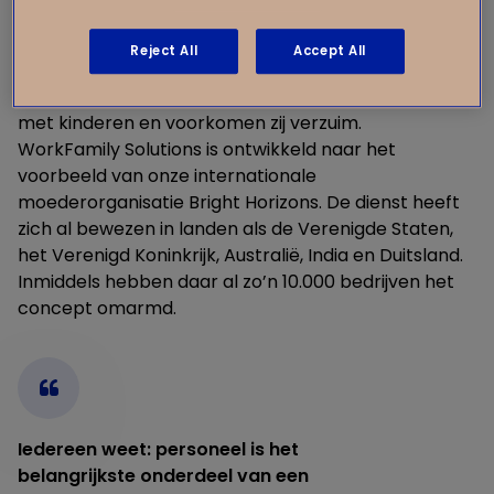
beschikking over een vaste gegarandeerde
opvangplek of ze komen met hoge prioriteit op de
Reject All
Accept All
wachtlijst van een van onze vestigingen. Zo trekken
organisaties talent aan, behouden zij hun personeel
met kinderen en voorkomen zij verzuim.
WorkFamily Solutions is ontwikkeld naar het
voorbeeld van onze internationale
moederorganisatie Bright Horizons. De dienst heeft
zich al bewezen in landen als de Verenigde Staten,
het Verenigd Koninkrijk,
Australië
, India en Duitsland.
Inmiddels hebben daar al zo’n 10.000 bedrijven het
concept omarmd.
Iedereen weet: personeel is het
belangrijkste onderdeel van een