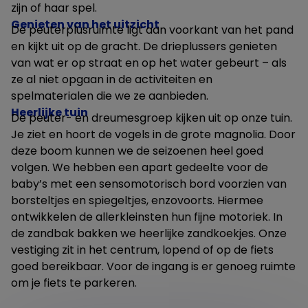
zijn of haar spel.
Genieten van het uitzicht
De peuterplusruimte ligt aan voorkant van het pand
en kijkt uit op de gracht. De drieplussers genieten
van wat er op straat en op het water gebeurt – als
ze al niet opgaan in de activiteiten en
spelmaterialen die we ze aanbieden.
Heerlijke tuin
De peuter- en dreumesgroep kijken uit op onze tuin.
Je ziet en hoort de vogels in de grote magnolia. Door
deze boom kunnen we de seizoenen heel goed
volgen. We hebben een apart gedeelte voor de
baby’s met een sensomotorisch bord voorzien van
borsteltjes en spiegeltjes, enzovoorts. Hiermee
ontwikkelen de allerkleinsten hun fijne motoriek. In
de zandbak bakken we heerlijke zandkoekjes. Onze
vestiging zit in het centrum, lopend of op de fiets
goed bereikbaar. Voor de ingang is er genoeg ruimte
om je fiets te parkeren.