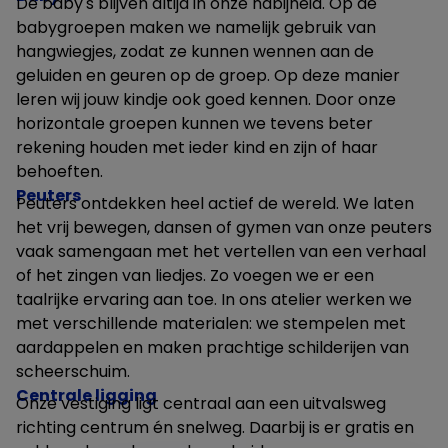
De baby's blijven altijd in onze nabijheid. Op de
babygroepen maken we namelijk gebruik van
hangwiegjes, zodat ze kunnen wennen aan de
geluiden en geuren op de groep. Op deze manier
leren wij jouw kindje ook goed kennen. Door onze
horizontale groepen kunnen we tevens beter
rekening houden met ieder kind en zijn of haar
behoeften.
Peuters
Peuters ontdekken heel actief de wereld. We laten
het vrij bewegen, dansen of gymen van onze peuters
vaak samengaan met het vertellen van een verhaal
of het zingen van liedjes. Zo voegen we er een
taalrijke ervaring aan toe. In ons atelier werken we
met verschillende materialen: we stempelen met
aardappelen en maken prachtige schilderijen van
scheerschuim.
Centrale ligging
Onze vestiging ligt centraal aan een uitvalsweg
richting centrum én snelweg. Daarbij is er gratis en