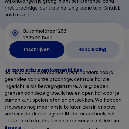
Wij ontvangen je graag in ons schitterende pand
met prachtige, centrale hal en groene tuin. Ontdek
snel meer!
Buitenhofdreef 268
2625 RE Delft
Inschrijven
Rondleiding
Je moet echt even komen kijken
Je moet echt even komen kijken… anders heb je
geen idee van onze prachtige, centrale hal die
ingericht is als bewegingsruimte. Alle groepen
grenzen aan deze grote, lichte en open hal waar je
samen kunt spelen, eten en ontdekken. We hebben
trouwens nog meer om je te laten zien in ons pas
verbouwde kinderdagverblijf: de muziekhoek, het
atelier om te knutselen en onze nieuwe ontdektuin.
Baby's