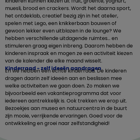
kinderen kunnen kiezen uit fruit, groente, yoghurt,
muesli, brood en crackers. Wordt het daarna sport,
het ontdeklab, creatief bezig zijn in het atelier,
spelen met Lego, een knikkerbaan bouwen of
gewoon lekker even uitblazen in de lounge? We
hebben verschillende uitdagende ruimtes… en
stimuleren graag eigen inbreng. Daarom hebben de
kinderen inspraak en mogen ze een activiteit kiezen
van de kalender die elke maand wisselt.
Kinderraad - zelf ideeën aandragen
En we hebben een echte kinderraad. De kinderen
dragen daarin zelf ideeën aan en beslissen mee
welke activiteiten we gaan doen. Zo maken we
bijvoorbeeld een vakantieprogramma dat voor
iedereen aantrekkelijk is. Ook trekken we erop uit.
Bezoekjes aan musea en natuurcentra in de buurt
zijn mooie, verrijkende ervaringen. Goed voor de
ontwikkeling en groei naar zelfstandigheid!