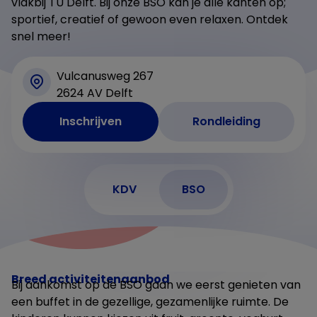
vlakbij TU Delft. Bij onze BSO kan je alle kanten op;
sportief, creatief of gewoon even relaxen. Ontdek
snel meer!
Vulcanusweg 267
2624 AV Delft
Inschrijven
Rondleiding
KDV
BSO
Breed activiteitenaanbod
Bij aankomst op de BSO gaan we eerst genieten van
een buffet in de gezellige, gezamenlijke ruimte. De