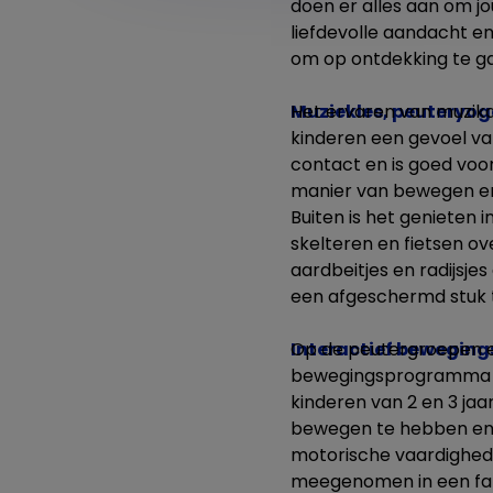
doen er alles aan om jo
liefdevolle aandacht en 
om op ontdekking te ga
Muziekles, peuteryog
Het ervaren van muzikal
kinderen een gevoel va
contact en is goed voo
manier van bewegen en
Buiten is het genieten
skelteren en fietsen o
aardbeitjes en radijsj
een afgeschermd stuk tu
Interactief bewegi
Op de peutergroepen e
bewegingsprogramma "F
kinderen van 2 en 3 jaa
bewegen te hebben en 
motorische vaardighede
meegenomen in een fan