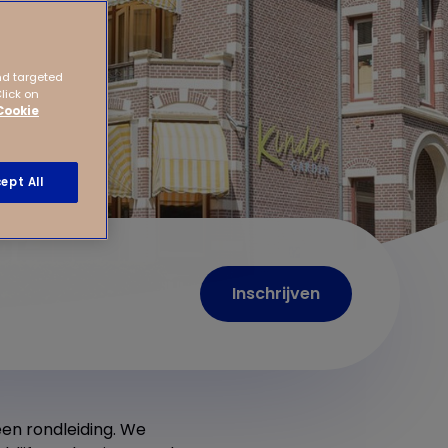
nd targeted
Click on
Cookie
ept All
Inschrijven
een rondleiding. We