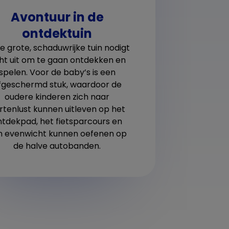
Avontuur in de
We ge
ontdektuin
Ook 
wa
m
e grote, schaduwrijke tuin nodigt
o
ht uit om te gaan ontdekken en
spelen. Voor de baby’s is een
fgeschermd stuk, waardoor de
oudere kinderen zich naar
rtenlust kunnen uitleven op het
ntdekpad, het fietsparcours en
n evenwicht kunnen oefenen op
de halve autobanden.