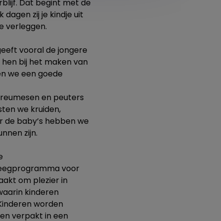
blijf. Dat begint met de
dagen zij je kindje uit
te verleggen.
geeft vooral de jongere
 hen bij het maken van
len we een goede
e dreumesen en peuters
sten we kruiden,
oor de baby’s hebben we
unnen zijn.
e
eweegprogramma voor
aakt om plezier in
waarin kinderen
 Kinderen worden
en verpakt in een