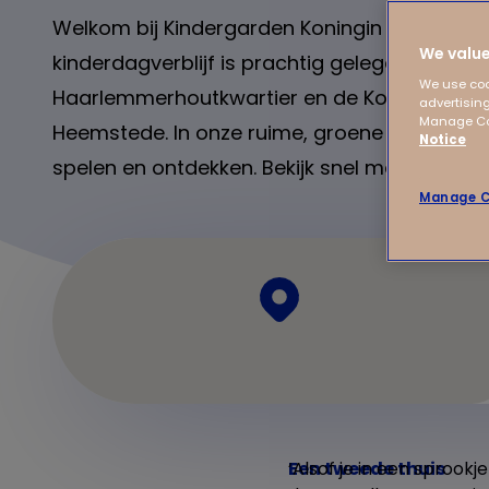
Welkom bij Kindergarden Koningin Wilhelmin
We value
kinderdagverblijf is prachtig gelegen bij het
We use coo
Haarlemmerhoutkwartier en de Koninginnebu
advertising
Manage Coo
Heemstede. In onze ruime, groene tuin kunnen 
Notice
spelen en ontdekken. Bekijk snel meer!
Manage C
Een tweede thuis
‘Alsof je in een sprook