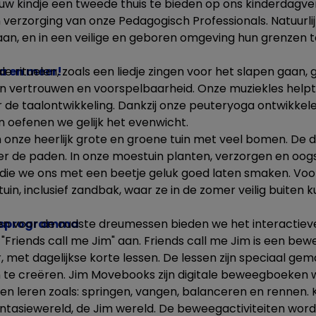
uw kindje een tweede thuis te bieden op ons kinderdagver
verzorging van onze Pedagogisch Professionals. Natuurlijk 
an, en in een veilige en geboren omgeving hun grenzen 
a en meer!
e rituelen, zoals een liedje zingen voor het slapen gaan, 
n vertrouwen en voorspelbaarheid. Onze muziekles helpt
r de taalontwikkeling. Dankzij onze peuteryoga ontwikke
 oefenen we gelijk het evenwicht.
 in onze heerlijk grote en groene tuin met veel bomen. D
ver de paden. In onze moestuin planten, verzorgen en oog
es die we ons met een beetje geluk goed laten smaken. V
in, inclusief zandbak, waar ze in de zomer veilig buiten k
ngsprogramma
n voor de oudste dreumessen bieden we het interactiev
riends call me Jim" aan. Friends call me Jim is een b
r, met dagelijkse korte lessen. De lessen zijn speciaal gem
te creëren. Jim Movebooks zijn digitale beweegboeken 
n leren zoals: springen, vangen, balanceren en rennen.
tasiewereld, de Jim wereld. De beweegactiviteiten word