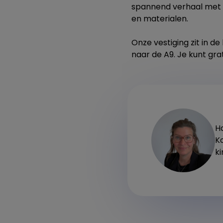
spannend verhaal met d
en materialen.
Onze vestiging zit in d
naar de A9. Je kunt gra
Ha
K
k