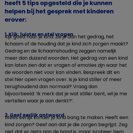
heeft 5 tips opgesteld die je kunnen
helpen bij het gesprek met kinderen
erover:
1. Kijk, luister en stel vragen
Kijk goed naar je kind: zie je aan het gedrag, het
lichaam of de houding dat je kind zich zorgen maakt?
Gedrag en de lichaamshouding zeggen namelijk
meer dan duizend woorden. Het gedrag van een kind
kan laten zien dat er vragen of emoties zijn waar het
de woorden niet voor kan vinden. Bespreek dit en
stel hier open vragen over. Is je kind stiller of meer
terughoudend dan normaal? Vraag dan
bijvoorbeeld: ‘ik merk dat je wat stiller bent, wil je me
vertellen waar je aan denkt?’.
2. Geef eerlijk antwoord
Wees eerlijk zonder je kind bang te maken. Heeft een
kind zorgen? Geef aan dat je die zorgen begrijpt. Zeg
niet dat er niets aan de hand is, maar probeer hem