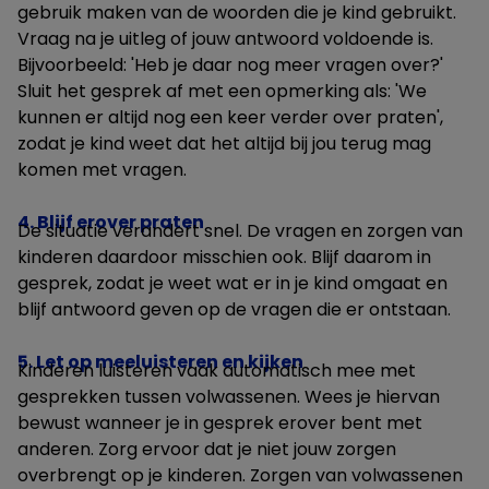
gebruik maken van de woorden die je kind gebruikt.
Vraag na je uitleg of jouw antwoord voldoende is.
Bijvoorbeeld: 'Heb je daar nog meer vragen over?'
Sluit het gesprek af met een opmerking als: 'We
kunnen er altijd nog een keer verder over praten',
zodat je kind weet dat het altijd bij jou terug mag
komen met vragen.
4. Blijf erover praten
De situatie verandert snel. De vragen en zorgen van
kinderen daardoor misschien ook. Blijf daarom in
gesprek, zodat je weet wat er in je kind omgaat en
blijf antwoord geven op de vragen die er ontstaan.
5. Let op meeluisteren en kijken
Kinderen luisteren vaak automatisch mee met
gesprekken tussen volwassenen. Wees je hiervan
bewust wanneer je in gesprek erover bent met
anderen. Zorg ervoor dat je niet jouw zorgen
overbrengt op je kinderen. Zorgen van volwassenen