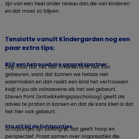
zijn van een heel ander niveau dan die van kinderen
en dat moet zo blijven.
Tenslotte vanuit Kindergarden nog een
paar extra tips:
Blijf een betrouwbare gesprekspartner
Zeg nooit dat het hier in Nederland niet kan
gebeuren, want dat kunnen we helaas niet
waarmaken en dan raakt een kind het vertrouwen
kwijt in jou als volwassene als het wel gebeurt.
Steven Pont (ontwikkelingspsycholoog) geeft als
advies te praten in kansen en dat de kans klein is dat
het hier ook gebeurt.
Sta stil bij de lichtpuntjes
Lichtpuntjes zijn belangrijk, dat geeft hoop en
perspectief. Praat samen over organisaties die