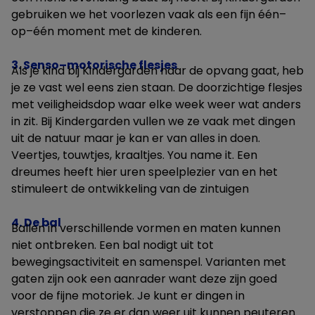
gebruiken we het voorlezen vaak als een fijn één–
op–één moment met de kinderen.
3. Senso–motorische flesjes
Als je kind bij Kindergarden naar de opvang gaat, heb
je ze vast wel eens zien staan. De doorzichtige flesjes
met veiligheidsdop waar elke week weer wat anders
in zit. Bij Kindergarden vullen we ze vaak met dingen
uit de natuur maar je kan er van alles in doen.
Veertjes, touwtjes, kraaltjes. You name it. Een
dreumes heeft hier uren speelplezier van en het
stimuleert de ontwikkeling van de zintuigen
4. De bal
Ballen in verschillende vormen en maten kunnen
niet ontbreken. Een bal nodigt uit tot
bewegingsactiviteit en samenspel. Varianten met
gaten zijn ook een aanrader want deze zijn goed
voor de fijne motoriek. Je kunt er dingen in
verstoppen die ze er dan weer uit kunnen peuteren.