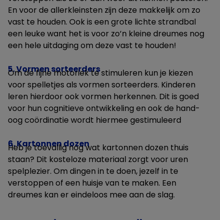
En voor de allerkleinsten zijn deze makkelijk om zo
vast te houden. Ook is een grote lichte strandbal
een leuke want het is voor zo’n kleine dreumes nog
een hele uitdaging om deze vast te houden!
5. Vormen sorteerders
Om de fijne motoriek te stimuleren kun je kiezen
voor spelletjes als vormen sorteerders. Kinderen
leren hierdoor ook vormen herkennen. Dit is goed
voor hun cognitieve ontwikkeling en ook de hand-
oog coördinatie wordt hiermee gestimuleerd
6. Kartonnen dozen
Heb je toevallig nog wat kartonnen dozen thuis
staan? Dit kosteloze materiaal zorgt voor uren
spelplezier. Om dingen in te doen, jezelf in te
verstoppen of een huisje van te maken. Een
dreumes kan er eindeloos mee aan de slag.