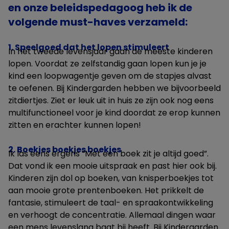
en onze beleidspedagoog heb ik de
volgende must-haves verzameld:
1. Speelgoed dat het lopen stimuleert
In het tweede levensjaar gaan de meeste kinderen
lopen. Voordat ze zelfstandig gaan lopen kun je je
kind een loopwagentje geven om de stapjes alvast
te oefenen. Bij Kindergarden hebben we bijvoorbeeld
zitdiertjes. Ziet er leuk uit in huis ze zijn ook nog eens
multifunctioneel voor je kind doordat ze erop kunnen
zitten en erachter kunnen lopen!
2. Boekjes boekjes boekjes
Ik las eens ergens “Met een boek zit je altijd goed”.
Dat vond ik een mooie uitspraak en past hier ook bij.
Kinderen zijn dol op boeken, van knisperboekjes tot
aan mooie grote prentenboeken. Het prikkelt de
fantasie, stimuleert de taal- en spraakontwikkeling
en verhoogt de concentratie. Allemaal dingen waar
een mens levenslang baat bij heeft. Bij Kindergarden