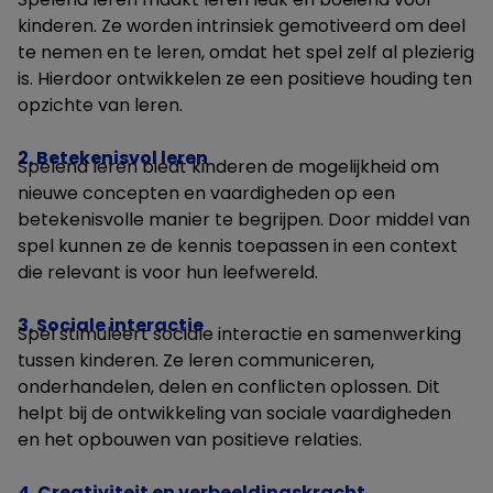
kinderen. Ze worden intrinsiek gemotiveerd om deel
te nemen en te leren, omdat het spel zelf al plezierig
is. Hierdoor ontwikkelen ze een positieve houding ten
opzichte van leren.
2. Betekenisvol leren
Spelend leren biedt kinderen de mogelijkheid om
nieuwe concepten en vaardigheden op een
betekenisvolle manier te begrijpen. Door middel van
spel kunnen ze de kennis toepassen in een context
die relevant is voor hun leefwereld.
3. Sociale interactie
Spel stimuleert sociale interactie en samenwerking
tussen kinderen. Ze leren communiceren,
onderhandelen, delen en conflicten oplossen. Dit
helpt bij de ontwikkeling van sociale vaardigheden
en het opbouwen van positieve relaties.
4. Creativiteit en verbeeldingskracht