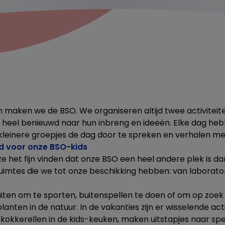
maken we de BSO. We organiseren altijd twee activiteite
ook heel benieuwd naar hun inbreng en ideeën. Elke dag h
kleinere groepjes de dag door te spreken en verhalen met
d voor onze BSO-kids
e het fijn vinden dat onze BSO een heel andere plek is d
ruimtes die we tot onze beschikking hebben: van laborato
ten om te sporten, buitenspellen te doen of om op zoek
lanten in de natuur. In de vakanties zijn er wisselende act
 kokkerellen in de kids-keuken, maken uitstapjes naar sp