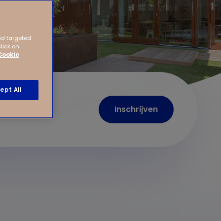
nd targeted
Click on
Cookie
ept All
Inschrijven