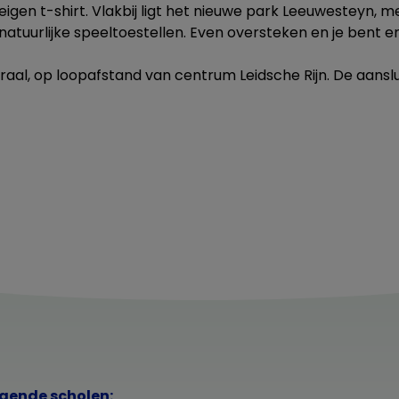
igen t-shirt. Vlakbij ligt het nieuwe park Leeuwesteyn, m
atuurlijke speeltoestellen. Even oversteken en je bent er
traal, op loopafstand van centrum Leidsche Rijn. De aanslu
lgende scholen: