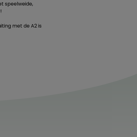
et speelweide,
!
iting met de A2 is