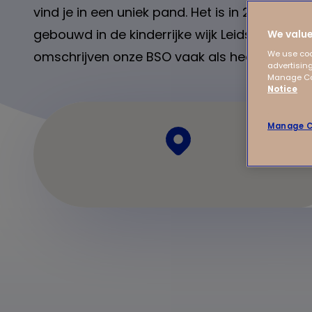
vind je in een uniek pand. Het is in 2020 spe
gebouwd in de kinderrijke wijk Leidsche Rijn, 
We value
omschrijven onze BSO vaak als heel huiselijk.
We use coo
advertising
Manage Coo
Notice
Manage C