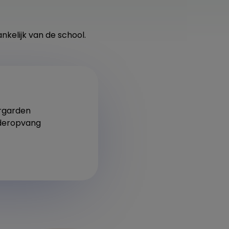
nkelijk van de school.
ergarden
nderopvang