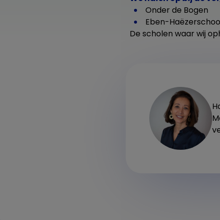
Onder de Bogen
Eben-Haëzerschoo
De scholen waar wij oph
H
M
ve