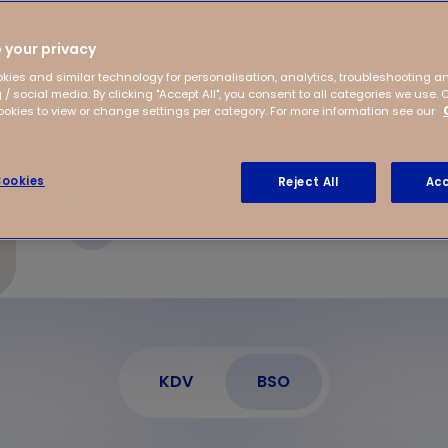
ciaal voor Kindergarden
Utrecht. Ouders
 your privacy
 Ontdek het zelf!
kies and similar technology for personalisation, analytics, troubleshooting a
 / social media. By clicking "Accept All", you consent to all categories we use. 
kies to view or change settings per category. For more information see our
ookies
Reject All
Acc
Madridstraat 3A
3541 DZ Utrecht
KDV
BSO