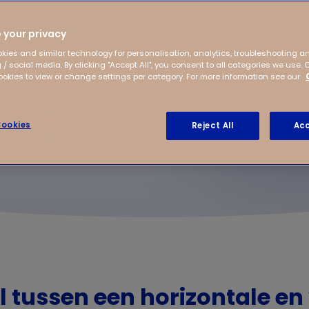
oepsvorm indeelt.
ken, daarom leggen we het
 your privacy
kies and similar technology for personalisation, analytics, troubleshooting a
 / social media. By clicking "Accept All", you consent to all categories we use. 
kies to view or change settings per category. For more information see our
ookies
Reject All
Acc
l tussen een horizontale en 