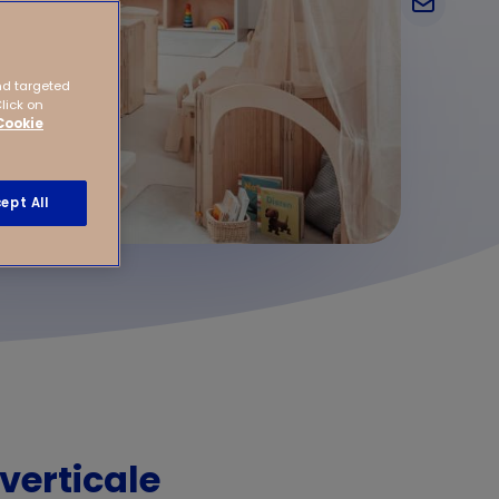
nd targeted
Click on
Cookie
ept All
verticale