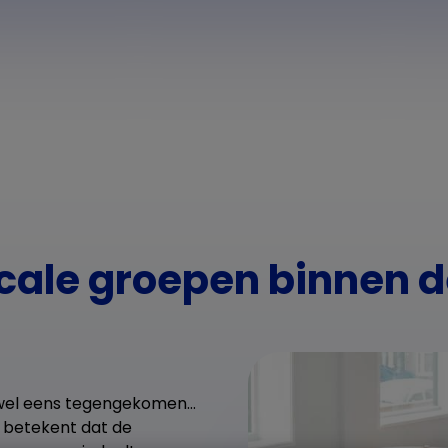
ticale groepen binnen 
t wel eens tegengekomen…
t betekent dat de