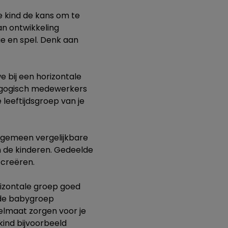
je kind de kans om te
an ontwikkeling
ie en spel. Denk aan
e bij een horizontale
agogisch medewerkers
leeftijdsgroep van je
algemeen vergelijkbare
n de kinderen. Gedeelde
 creëren.
rizontale groep goed
 de babygroep
elmaat zorgen voor je
kind bijvoorbeeld