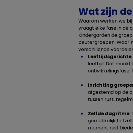
Wat zijn d
Waarom werken we bij 
vraagt
elke fase in de
Kindergarden
de groep
peutergroepen. Waar mo
verschillende voordelen
Leeftijdsgerichte 
leeftijd. Dat maakt
ontwikkelingsfase. 
Inrichting groepe
afgestemd op de on
tussen rust, regelm
Zelfde dagritme
:
gemakkelijk hetzel
moment rust biede