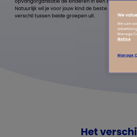
opvangorganisatie de kinderen in een bepaalde gr
Natuurlijk wil je voor jouw kind de beste keuze ma
We value
verschil tussen beide groepen uit.
We use coo
advertising
Manage Coo
Notice
Manage C
Het verschi