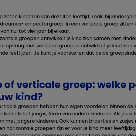
 zitten kinderen van dezelfde leeftijd. Zoals bij Kindergard
dreumes- en peutergroep. In een verticale groep zitten 
van nul tot vier jaar bij elkaar.
zontale groepen ontwikkelt je kind zich samen met kinder
 een opvang met verticale groepen ontwikkelt je kind zich 
nde leeftijden. Je kunt je voorstellen dat beide groepsind
 of verticale groep: welke p
ouw kind?
verticale groepen hebben hun eigen voordelen binnen de 
 kind als het jong is, leren van oudere kinderen. Als jouw k
n met jongere kinderen. Ook kunnen broertjes en zusjes m
n horizontale groepen zijn er voor je kind meer leeftijd
ben pedagogisch medewerkers specifieke kennis van de 