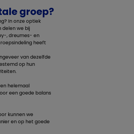
tale groep?
g? In onze optiek
 delen we bij
aby-, dreumes- en
roepsindeling heeft
 ongeveer van dezelfde
afgestemd op hun
iteiten.
arden helemaal
voor een goede balans
door kunnen we
anier en op het goede