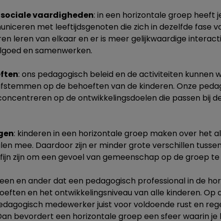
 sociale vaardigheden
: in een horizontale groep heeft 
niceren met leeftijdsgenoten die zich in dezelfde fase v
en leren van elkaar en er is meer gelijkwaardige interact
elgoed en samenwerken.
eften
: ons pedagogisch beleid en de activiteiten kunnen w
 afstemmen op de behoeften van de kinderen. Onze ped
oncentreren op de ontwikkelingsdoelen die passen bij de 
gen
: kinderen in een horizontale groep maken over het 
len mee. Daardoor zijn er minder grote verschillen tusse
fijn zijn om een gevoel van gemeenschap op de groep te
t een en ander dat een pedagogisch professional in de ho
oeften en het ontwikkelingsniveau van alle kinderen. Op
edagogisch medewerker juist voor voldoende rust en reg
 Dan bevordert een horizontale groep een sfeer waarin je 