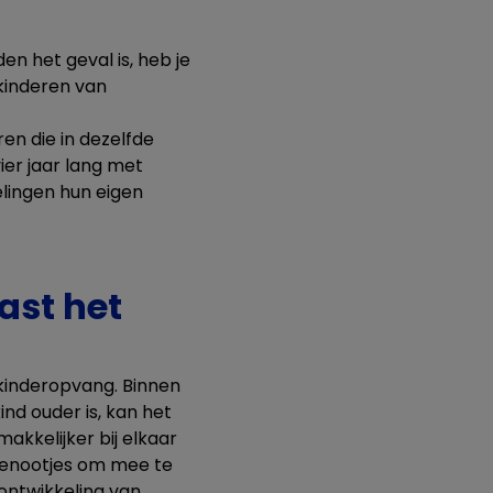
en het geval is, heb je
kinderen van
en die in dezelfde
vier jaar lang met
elingen hun eigen
ast het
kinderopvang. Binnen
ind ouder is, kan het
akkelijker bij elkaar
sgenootjes om mee te
ontwikkeling van