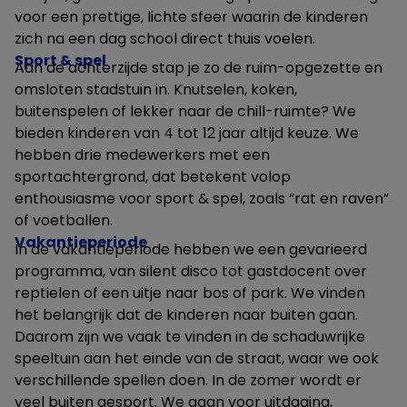
voor een prettige, lichte sfeer waarin de kinderen
zich na een dag school direct thuis voelen.
Sport & spel
Aan de achterzijde stap je zo de ruim-opgezette en
omsloten stadstuin in. Knutselen, koken,
buitenspelen of lekker naar de chill-ruimte? We
bieden kinderen van 4 tot 12 jaar altijd keuze. We
hebben drie medewerkers met een
sportachtergrond, dat betekent volop
enthousiasme voor sport & spel, zoals “rat en raven”
of voetballen.
Vakantieperiode
In de vakantieperiode hebben we een gevarieerd
programma, van silent disco tot gastdocent over
reptielen of een uitje naar bos of park. We vinden
het belangrijk dat de kinderen naar buiten gaan.
Daarom zijn we vaak te vinden in de schaduwrijke
speeltuin aan het einde van de straat, waar we ook
verschillende spellen doen. In de zomer wordt er
veel buiten gesport. We gaan voor uitdaging,