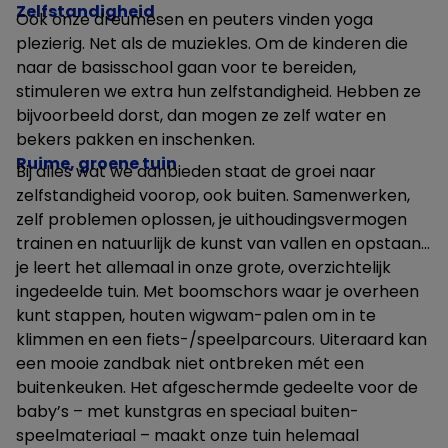
Zelfstandigheid
Ook onze dreumesen en peuters vinden yoga
plezierig. Net als de muziekles. Om de kinderen die
naar de basisschool gaan voor te bereiden,
stimuleren we extra hun zelfstandigheid. Hebben ze
bijvoorbeeld dorst, dan mogen ze zelf water en
bekers pakken en inschenken.
Ruime, groene tuin
Bij alles wat we aanbieden staat de groei naar
zelfstandigheid voorop, ook buiten. Samenwerken,
zelf problemen oplossen, je uithoudingsvermogen
trainen en natuurlijk de kunst van vallen en opstaan…
je leert het allemaal in onze grote, overzichtelijk
ingedeelde tuin. Met boomschors waar je overheen
kunt stappen, houten wigwam-palen om in te
klimmen en een fiets-/speelparcours. Uiteraard kan
een mooie zandbak niet ontbreken mét een
buitenkeuken. Het afgeschermde gedeelte voor de
baby’s – met kunstgras en speciaal buiten-
speelmateriaal – maakt onze tuin helemaal