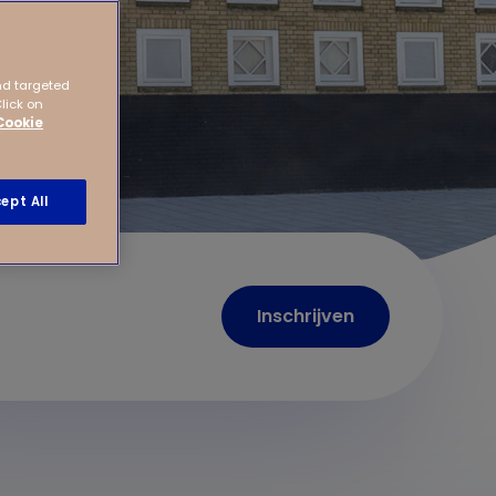
nd targeted
Click on
Cookie
ept All
Inschrijven