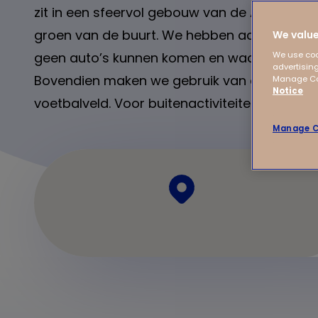
zit in een sfeervol gebouw van de Amsterda
groen van de buurt. We hebben achter ons e
We value
geen auto’s kunnen komen en waar de kinde
We use coo
advertising
Bovendien maken we gebruik van een strook
Manage Coo
Notice
voetbalveld. Voor buitenactiviteiten hebben 
Manage C