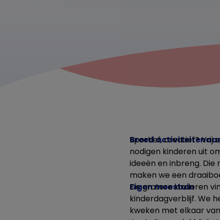
Breed activiteitena
Sportief, creatief? Vrij
nodigen kinderen uit om
ideeën en inbreng. Die
maken we een draaibo
Eigen moestuin
De grotere kinderen vi
kinderdagverblijf. We 
kweken met elkaar van w