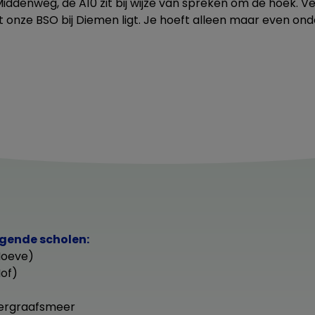
 Middenweg, de A10 zit bij wijze van spreken om de hoek. 
t onze BSO bij Diemen ligt. Je hoeft alleen maar even ond
lgende scholen:
Hoeve)
Hof)
ergraafsmeer