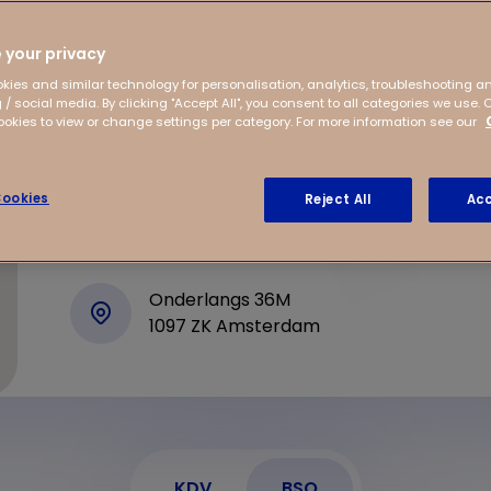
mse School tussen het
en grote plek waar
 your privacy
ren kunnen spelen.
kies and similar technology for personalisation, analytics, troubleshooting a
 / social media. By clicking "Accept All", you consent to all categories we use. 
 van een park met een
kies to view or change settings per category. For more information see our
we dus de ruimte.
ookies
Reject All
Acc
Onderlangs 36M
1097 ZK Amsterdam
KDV
BSO