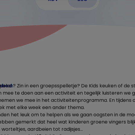
anbod
 spelen? Zin in een groepsspelletje? De Kids keuken of de s
 mee te doen aan een activiteit en tegelijk luisteren we
 nemen we mee in het activiteitenprogramma. En tijdens
ek met elke week een ander thema.
nden het leuk om te helpen als we gaan oogsten in de moe
hebben gemerkt dat heel wat kinderen groene vingers bli
orteltjes, aardbeien tot radijsjes…