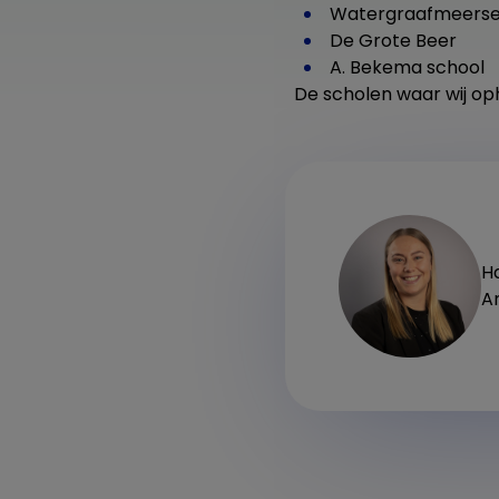
Watergraafmeerse
De Grote Beer
A. Bekema school
De scholen waar wij oph
Ha
A