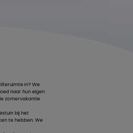
tilteruimte in? We
 goed naar hun eigen
 de zomervakantie
stuin bij het
jken te hebben. We